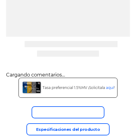
9
.
tv
10
.
alexa echo dot 5
Cargando comentarios…
Tasa preferencial 1.5%MV ¡Solicítala
aquí
!
Descripción del producto
Especificaciones del producto