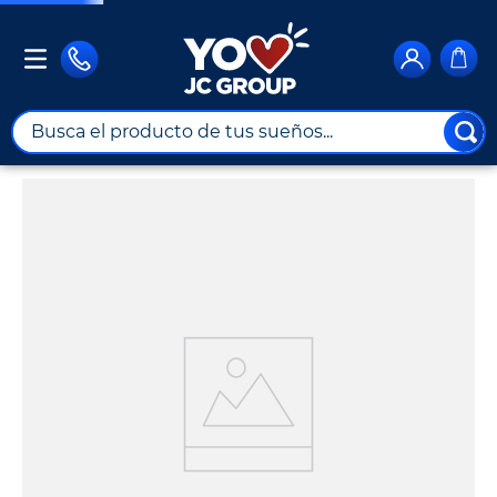
Busca el producto de tus sueños...
TÉRMINOS MÁS BUSCADOS
1
.
combos
2
.
maximuebles
3
.
moto
4
.
nevera
5
.
celulares
6
.
turismo
7
.
impresora
8
.
cine