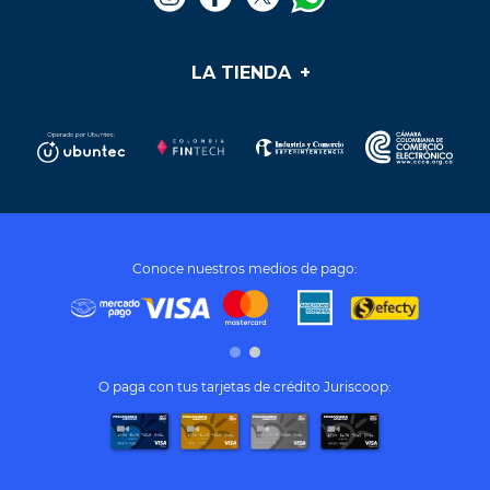
LA TIENDA
+
Medios de pago
Mis pedidos
Preguntas frecuentes
Soporte y PQR
¿Cómo cumplir mis sueños?
Términos y condiciones
Conoce nuestros medios de pago:
Tratamiento de datos personales
O paga con tus tarjetas de crédito Juriscoop: