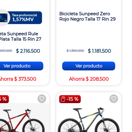
Bicicleta Sunpeed Zero
Rojo Negro Talla 17 Rin 29
leta Sunpeed Rule
lata Talla 15 Rin 27
$
2
.
116
.
500
$
1
.
181
.
500
490
.
000
$
1
.
390
.
000
Ver producto
Ver producto
Ahorra
$
373
.
500
Ahorra
$
208
.
500
5 %
-
15 %