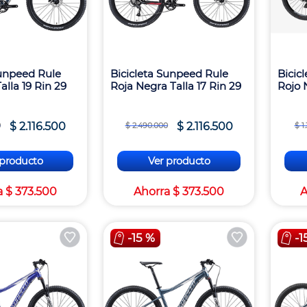
Sunpeed Rule
Bicicleta Sunpeed Rule
Bicic
Talla 19 Rin 29
Roja Negra Talla 17 Rin 29
Rojo 
$
2
.
116
.
500
$
2
.
116
.
500
0
$
2
.
490
.
000
$
1
.
 producto
Ver producto
a
$
373
.
500
Ahorra
$
373
.
500
A
-
15 %
-
1