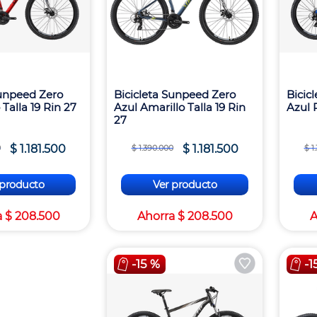
Sunpeed Zero
Bicicleta Sunpeed Zero
Bicic
Talla 19 Rin 27
Azul Amarillo Talla 19 Rin
Azul P
27
$
1
.
181
.
500
$
1
.
181
.
500
0
$
1
.
390
.
000
$
1
.
 producto
Ver producto
a
$
208
.
500
Ahorra
$
208
.
500
A
-
15 %
-
1