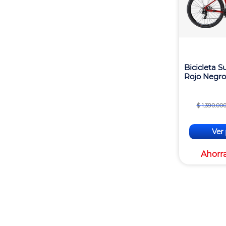
Bicicleta 
Rojo Negro 
$
1
.
390
.
00
Ver
Ahorr