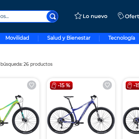
..
Movilidad
Salud y Bienestar
Tecnología
26
productos
-
15 %
-
1