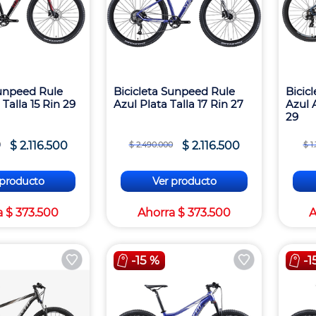
Sunpeed Rule
Bicicleta Sunpeed Rule
Bicic
Talla 15 Rin 29
Azul Plata Talla 17 Rin 27
Azul A
29
$
2
.
116
.
500
$
2
.
116
.
500
0
$
2
.
490
.
000
$
1
.
 producto
Ver producto
a
$
373
.
500
Ahorra
$
373
.
500
A
-
15 %
-
1