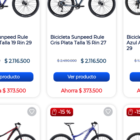
Sunpeed Rule
Bicicleta Sunpeed Rule
Bicic
Talla 19 Rin 29
Gris Plata Talla 15 Rin 27
Azul A
29
$
2
.
116
.
500
$
2
.
116
.
500
0
$
2
.
490
.
000
$
1
.
 producto
Ver producto
a
$
373
.
500
Ahorra
$
373
.
500
A
-
15 %
-
1