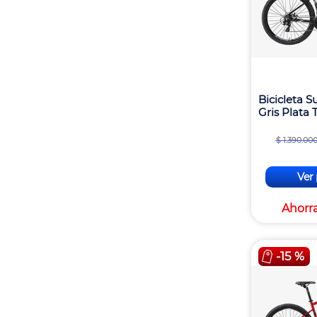
Bicicleta 
Gris Plata 
$
1
.
390
.
00
Ver
Ahorr
-
15 %