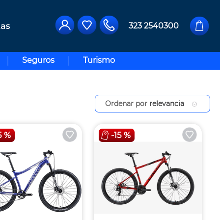
323 2540300
Seguros
Turismo
Ordenar por
relevancia
5 %
-
15 %