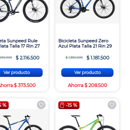
leta Sunpeed Rule
Bicicleta Sunpeed Zero
lata Talla 17 Rin 27
Azul Plata Talla 21 Rin 29
$
2
.
116
.
500
$
1
.
181
.
500
490
.
000
$
1
.
390
.
000
Ver producto
Ver producto
Ahorra
$
373
.
500
Ahorra
$
208
.
500
5 %
-
15 %