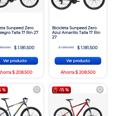
leta Sunpeed Zero
Bicicleta Sunpeed Zero
Negro Talla 17 Rin 27
Azul Amarillo Talla 17 Rin
27
$
1
.
181
.
500
$
1
.
181
.
500
390
.
000
$
1
.
390
.
000
Ver producto
Ver producto
horra
$
208
.
500
Ahorra
$
208
.
500
5 %
-
15 %