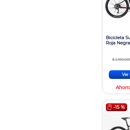
Bicicleta 
Roja Negra 
$
2
.
490
.
00
Ver
Ahorr
-
15 %