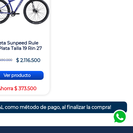
leta Sunpeed Rule
lata Talla 19 Rin 27
$
2
.
116
.
500
490
.
000
Ver producto
Ahorra
$
373
.
500
L como método de pago, al finalizar la compra!