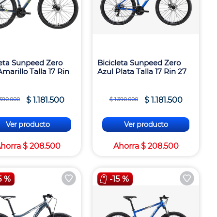
leta Sunpeed Zero
Bicicleta Sunpeed Zero
marillo Talla 17 Rin
Azul Plata Talla 17 Rin 27
$
1
.
181
.
500
$
1
.
181
.
500
390
.
000
$
1
.
390
.
000
Ver producto
Ver producto
horra
$
208
.
500
Ahorra
$
208
.
500
5 %
-
15 %