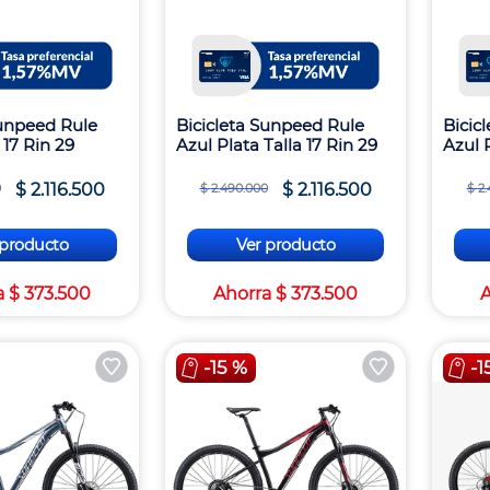
Sunpeed Rule
Bicicleta Sunpeed Rule
Bicic
 17 Rin 29
Azul Plata Talla 17 Rin 29
Azul P
$
2
.
116
.
500
$
2
.
116
.
500
0
$
2
.
490
.
000
$
2
.
 producto
Ver producto
a
$
373
.
500
Ahorra
$
373
.
500
-
15 %
-
1