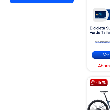
Bicicleta 
Verde Talla
$
2
.
490
.
00
Ver
Ahorr
-
15 %