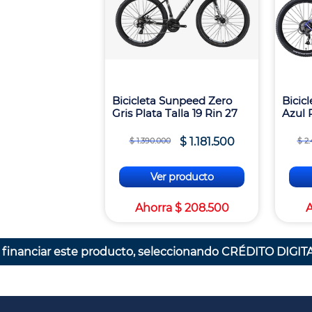
Bicicleta Sunpeed Zero
Bicic
Gris Plata Talla 19 Rin 27
Azul P
$
1
.
181
.
500
$
1
.
390
.
000
$
2
.
Ver producto
Ahorra
$
208
.
500
 financiar este producto, seleccionando CRÉDITO DIGITA