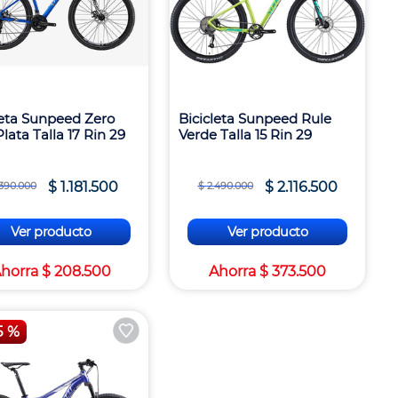
leta Sunpeed Zero
Bicicleta Sunpeed Rule
lata Talla 17 Rin 29
Verde Talla 15 Rin 29
$
1
.
181
.
500
$
2
.
116
.
500
390
.
000
$
2
.
490
.
000
Ver producto
Ver producto
horra
$
208
.
500
Ahorra
$
373
.
500
5 %