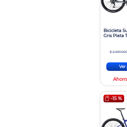
Bicicleta 
Gris Plata 
$
2
.
490
.
00
Ver
Ahorr
-
15 %