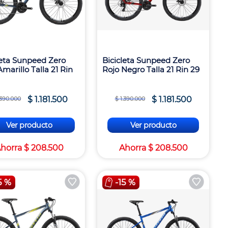
leta Sunpeed Zero
Bicicleta Sunpeed Zero
marillo Talla 21 Rin
Rojo Negro Talla 21 Rin 29
$
1
.
181
.
500
$
1
.
181
.
500
390
.
000
$
1
.
390
.
000
Ver producto
Ver producto
horra
$
208
.
500
Ahorra
$
208
.
500
5 %
-
15 %