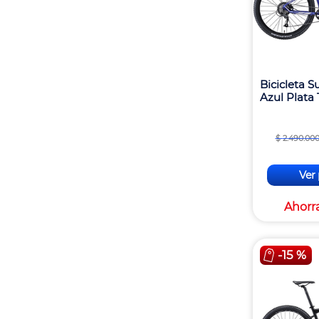
Bicicleta 
Azul Plata 
$
2
.
490
.
00
Ver
Ahorr
-
15 %