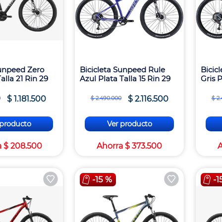
Sunpeed Zero
Bicicleta Sunpeed Rule
Bicic
Talla 21 Rin 29
Azul Plata Talla 15 Rin 29
Gris P
$
1
.
181
.
500
$
2
.
116
.
500
0
$
2
.
490
.
000
$
2
.
 producto
Ver producto
a
$
208
.
500
Ahorra
$
373
.
500
-
15 %
-
1