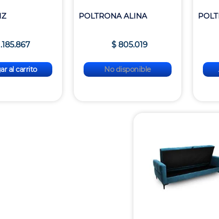
IZ
POLTRONA ALINA
POLT
1
.
185
.
867
$
805
.
019
r al carrito
No disponible