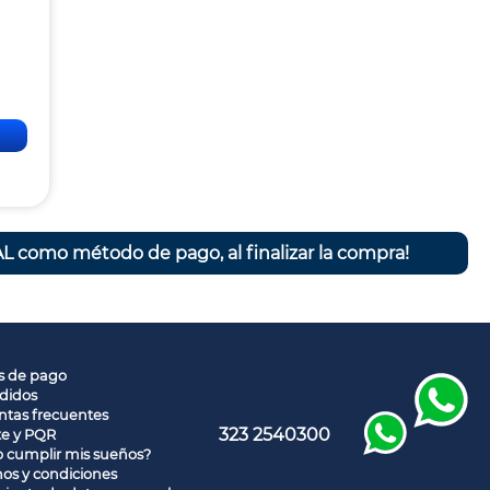
L como método de pago, al finalizar la compra!
s de pago
didos
tas frecuentes
323 2540300
te y PQR
 cumplir mis sueños?
os y condiciones