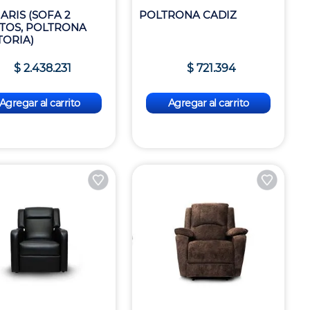
ARIS (SOFA 2
POLTRONA CADIZ
TOS, POLTRONA
TORIA)
$
2
.
438
.
231
$
721
.
394
Agregar al carrito
Agregar al carrito