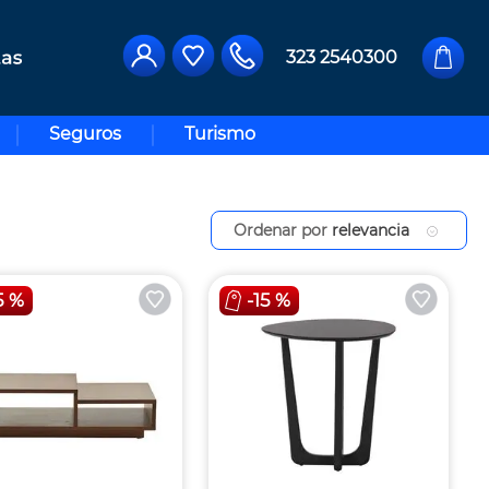
323 2540300
Seguros
Turismo
Ordenar por
relevancia
5 %
-
15 %