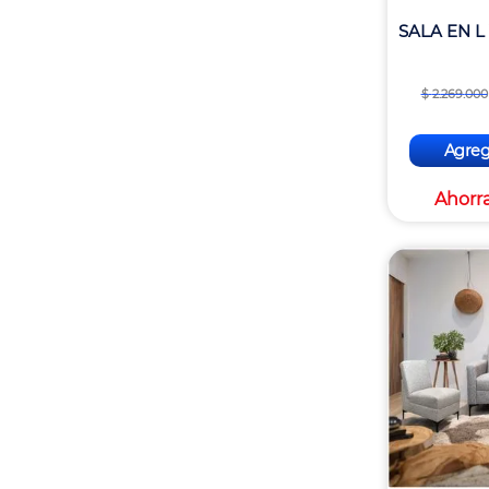
SALA EN L
$
2
.
269
.
000
Agrega
Ahorr