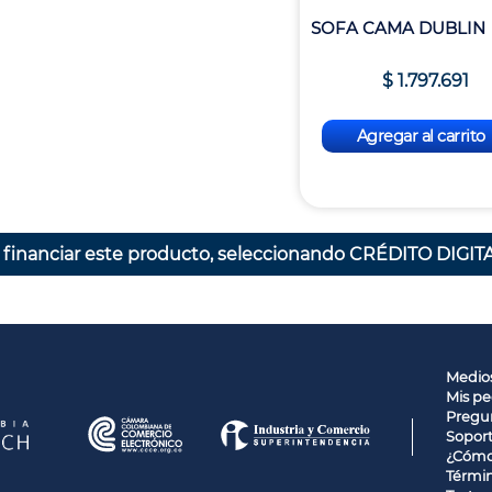
SOFA CAMA DUBLIN
$
1
.
797
.
691
Agregar al carrito
 financiar este producto, seleccionando CRÉDITO DIGITA
Medio
Mis pe
Pregun
Sopor
¿Cómo
Términ