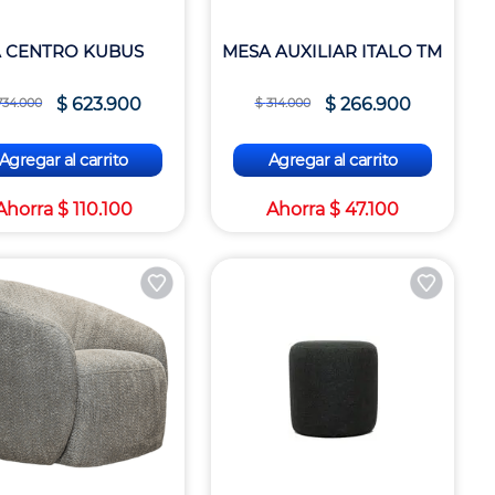
 CENTRO KUBUS
MESA AUXILIAR ITALO TM
$
623
.
900
$
266
.
900
734
.
000
$
314
.
000
Agregar al carrito
Agregar al carrito
Ahorra
$
110
.
100
Ahorra
$
47
.
100