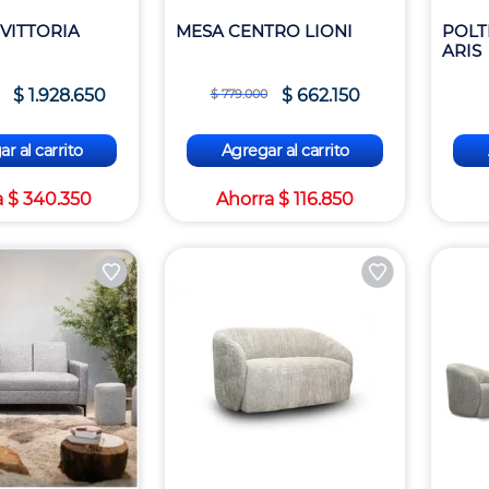
 VITTORIA
MESA CENTRO LIONI
POLT
ARIS
$
1
.
928
.
650
$
662
.
150
$
779
.
000
r al carrito
Agregar al carrito
a
$
340
.
350
Ahorra
$
116
.
850