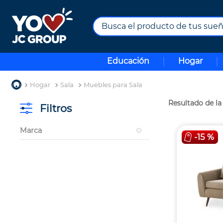
Busca el producto de tus sueños.
TÉRMINOS MÁS BUSCADOS
Educación
Hogar
1
.
combos
2
.
maximuebles
Hogar
Sala
Muebles para Sala
3
.
moto
Filtros
4
.
nevera
Marca
5
.
celulares
-
15 %
Maximuebles
6
.
turismo
Muebles y Accesorios
7
.
impresora
8
.
cine
9
.
tv
10
.
alexa echo dot 5