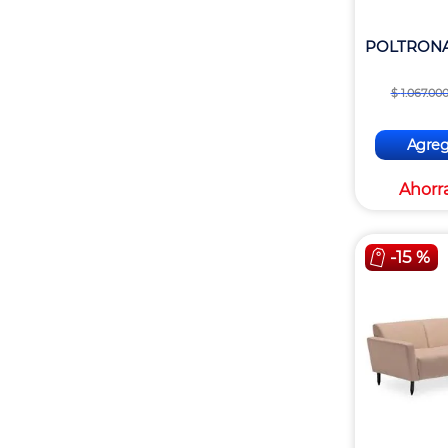
POLTRON
$
1
.
067
.
00
Agrega
Ahorr
-
15 %