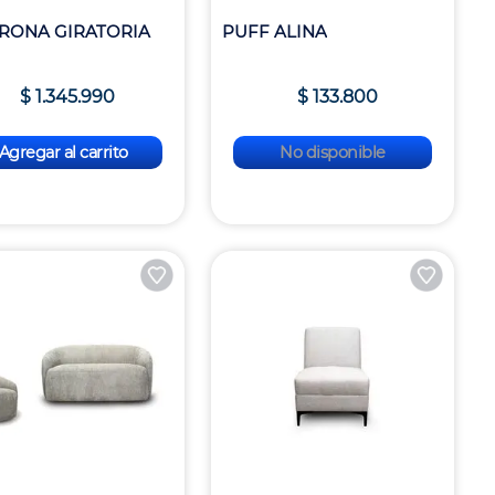
RONA GIRATORIA
PUFF ALINA
$
1
.
345
.
990
$
133
.
800
Agregar al carrito
No disponible