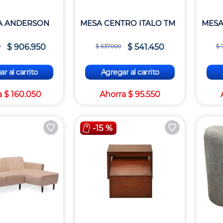
A ANDERSON
MESA CENTRO ITALO TM
MESA
$
906
.
950
$
541
.
450
0
$
637
.
000
$
r al carrito
Agregar al carrito
a
$
160
.
050
Ahorra
$
95
.
550
-
15 %