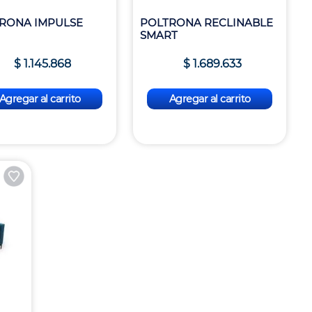
RONA IMPULSE
POLTRONA RECLINABLE
SMART
$
1
.
145
.
868
$
1
.
689
.
633
Agregar al carrito
Agregar al carrito