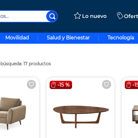
..
Movilidad
Salud y Bienestar
Tecnología
17
productos
-
15 %
-
1