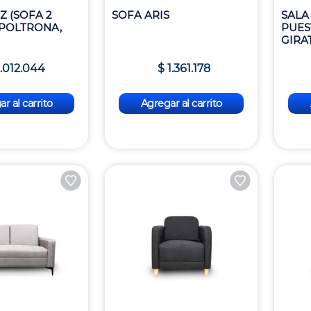
Z (SOFA 2
SOFA ARIS
SALA 
 POLTRONA,
PUES
GIRA
.
012
.
044
$
1
.
361
.
178
r al carrito
Agregar al carrito