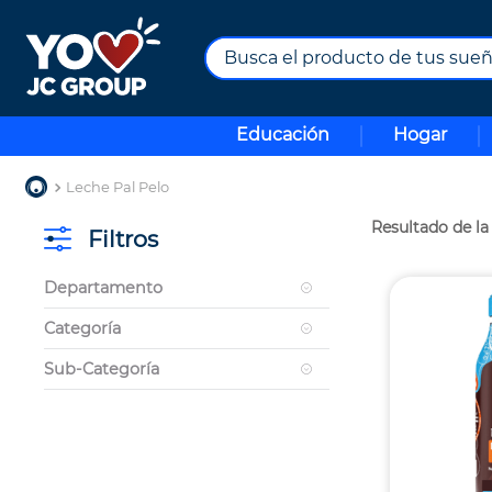
Busca el producto de tus sueños.
TÉRMINOS MÁS BUSCADOS
Educación
Hogar
1
.
combos
2
.
maximuebles
Leche Pal Pelo
3
.
moto
Filtros
4
.
nevera
Departamento
5
.
celulares
Salud y Bienestar
Categoría
6
.
turismo
Cuidado del Cabello
7
.
impresora
Sub-Categoría
Dermocosmética
Shampoo
8
.
cine
Tratamientos Capilares
9
.
tv
10
.
alexa echo dot 5