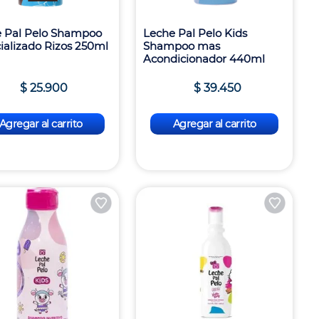
 Pal Pelo Shampoo
Leche Pal Pelo Kids
ializado Rizos 250ml
Shampoo mas
Acondicionador 440ml
$
25
.
900
$
39
.
450
Agregar al carrito
Agregar al carrito