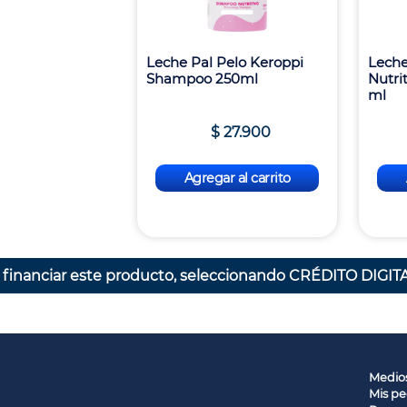
Leche Pal Pelo Keroppi
Leche
Shampoo 250ml
Nutri
ml
$
27
.
900
Agregar al carrito
 financiar este producto, seleccionando CRÉDITO DIGITA
Medio
Mis pe