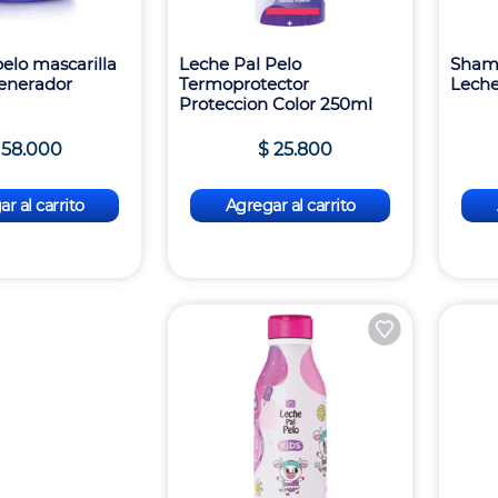
elo mascarilla
Leche Pal Pelo
Shamp
generador
Termoprotector
Leche
Proteccion Color 250ml
58
.
000
$
25
.
800
r al carrito
Agregar al carrito