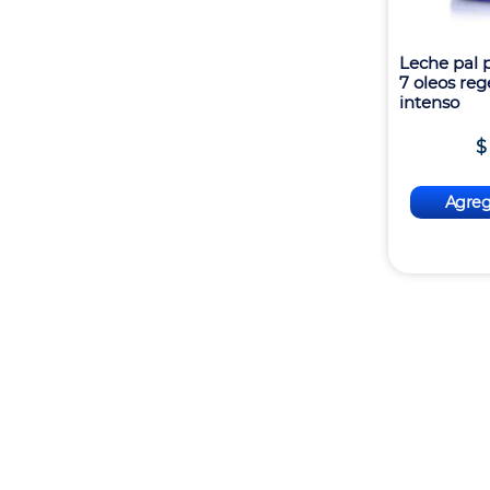
Leche pal p
7 oleos re
intenso
$
Agrega