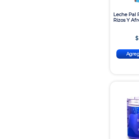
Leche Pal P
Rizos Y Af
$
Agrega