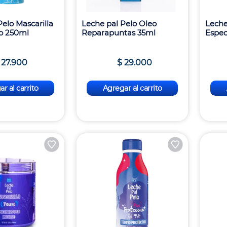
elo Mascarilla
Leche pal Pelo Oleo
Leche
ro 250ml
Reparapuntas 35ml
Espec
27
.
900
$
29
.
000
r al carrito
Agregar al carrito