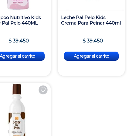
oo Nutritivo Kids
Leche Pal Pelo Kids
 Pal Pelo 440ML
Crema Para Peinar 440ml
$
39
.
450
$
39
.
450
Agregar al carrito
Agregar al carrito