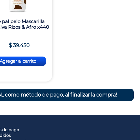
 pal pelo Mascarilla
tiva Rizos & Afro x440
$
39
.
450
Agregar al carrito
L como método de pago, al finalizar la compra!
s de pago
didos