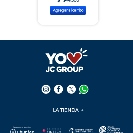
$
1
.
144
.
500
9
.
cine
Agregar al carrito
10
.
alexa echo dot 5
LA TIENDA
+
Medios de pago
Mis pedidos