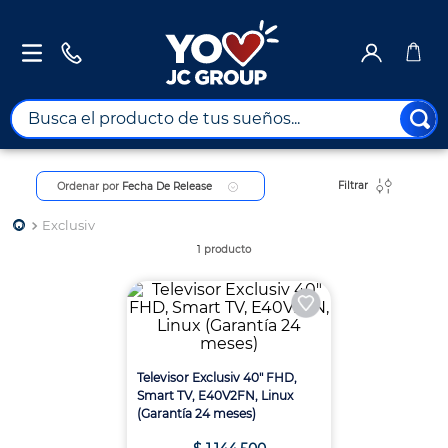
Busca el producto de tus sueños...
TÉRMINOS MÁS BUSCADOS
Filtrar
Ordenar por
Fecha De Release
1
.
combos
2
.
maximuebles
Exclusiv
1
producto
3
.
moto
4
.
celulares
5
.
nevera
6
.
turismo
Televisor Exclusiv 40" FHD,
Smart TV, E40V2FN, Linux
7
.
tv
(Garantía 24 meses)
8
.
impresora