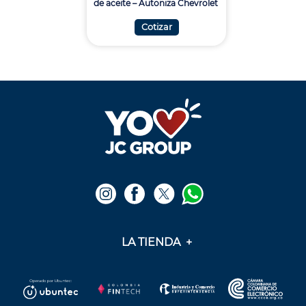
de aceite – Autoniza Chevrolet
Cotizar
LA TIENDA
+
Medios de pago
Mis pedidos