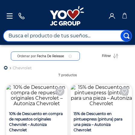
Busca el producto de tus sueños...
TÉRMINOS MÁS BUSCADOS
Filtrar
Ordenar por
Fecha De Release
1
.
combos
2
.
maximuebles
Chevrolet
7
productos
3
.
moto
4
.
celulares
5
.
nevera
6
.
turismo
10% de Descuento en compra
15% de Descuento en
de repuestos originales
pintuexpress (pintura) para
7
.
tv
Chevrolet – Autoniza
una pieza – Autoniza
Chevrolet
Chevrolet
8
.
impresora