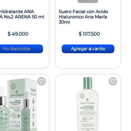
Hidratante ANA
Suero Facial con Acido
A No.2 ARENA 50 ml
Hialuronico Ana María
30ml
$
49
.
000
$
107
.
500
No disponible
Agregar al carrito