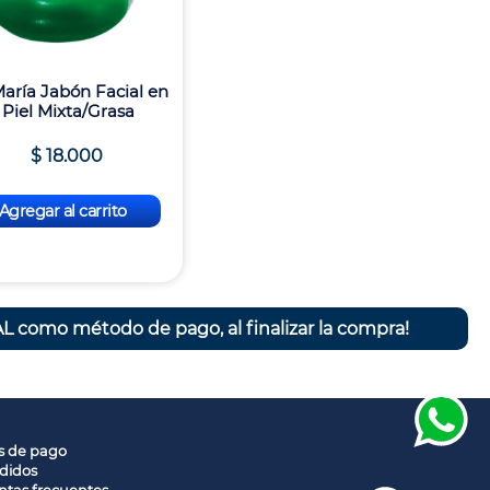
aría Jabón Facial en
 Piel Mixta/Grasa
$
18
.
000
Agregar al carrito
L como método de pago, al finalizar la compra!
s de pago
didos