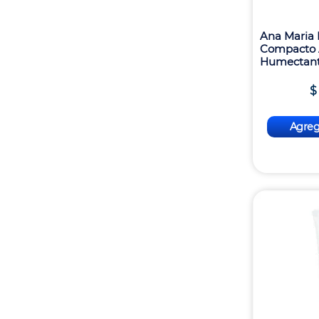
Ana Maria 
Compacto A
Humectante
$
Agrega