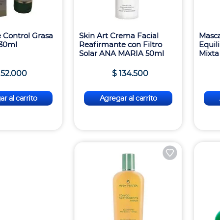
e Control Grasa
Skin Art Crema Facial
Masca
 30ml
Reafirmante con Filtro
Equil
Solar ANA MARIA 50ml
Mixta
52
.
000
$
134
.
500
r al carrito
Agregar al carrito