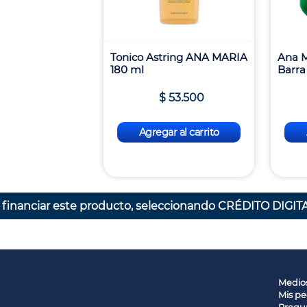
Tonico Astring ANA MARIA
Ana M
180 ml
Barra
$
53
.
500
Agregar al carrito
 financiar este producto, seleccionando CRÉDITO DIGITA
Medio
Mis pe