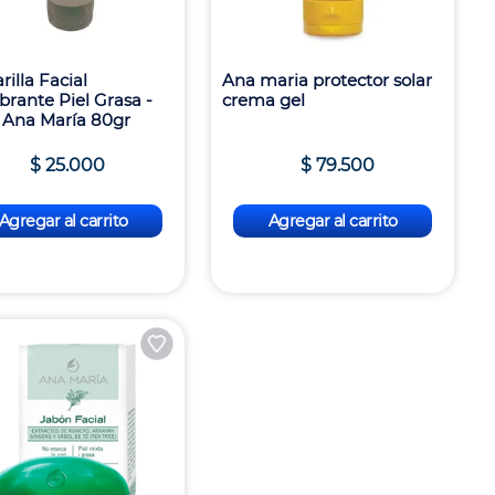
rilla Facial
Ana maria protector solar
ibrante Piel Grasa -
crema gel
 Ana María 80gr
$
25
.
000
$
79
.
500
Agregar al carrito
Agregar al carrito