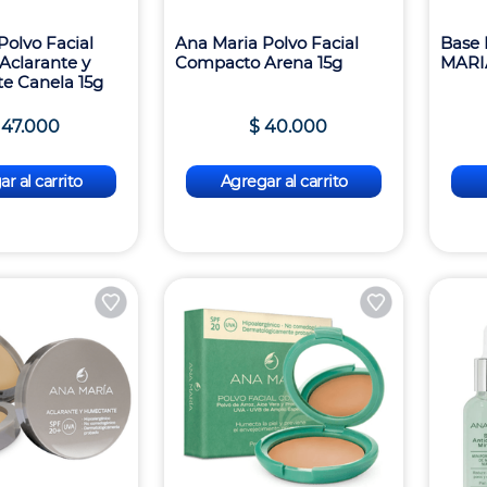
Polvo Facial
Ana Maria Polvo Facial
Base 
clarante y
Compacto Arena 15g
MARI
e Canela 15g
47
.
000
$
40
.
000
r al carrito
Agregar al carrito