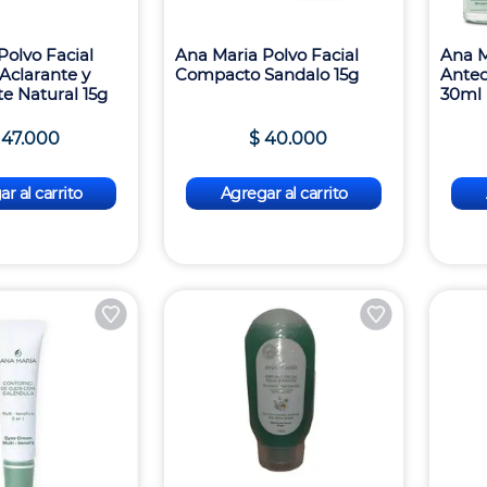
Polvo Facial
Ana Maria Polvo Facial
Ana 
clarante y
Compacto Sandalo 15g
Anteo
 Natural 15g
30ml
47
.
000
$
40
.
000
r al carrito
Agregar al carrito