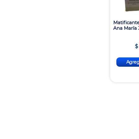
Matificant
Ana María
$
Agrega