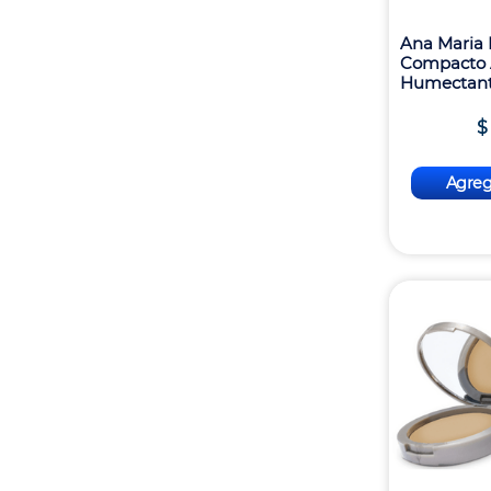
Ana Maria 
Compacto A
Humectant
$
Agrega