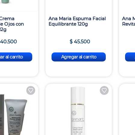
 Crema
Ana Maria Espuma Facial
Ana M
e Ojos con
Equilibrante 120g
Revit
12g
40
.
500
$
45
.
500
r al carrito
Agregar al carrito