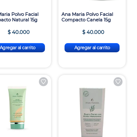
aria Polvo Facial
Ana Maria Polvo Facial
cto Natural 15g
Compacto Canela 15g
$
40
.
000
$
40
.
000
Agregar al carrito
Agregar al carrito