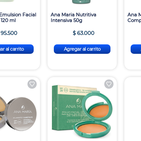
Emulsion Facial
Ana Maria Nutritiva
Ana M
 120 ml
Intensiva 50g
Compa
95
.
500
$
63
.
000
r al carrito
Agregar al carrito