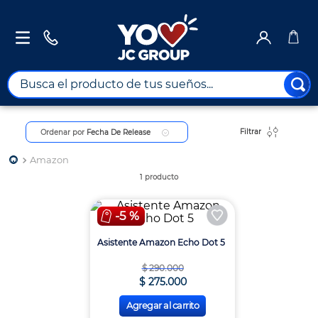
Busca el producto de tus sueños...
TÉRMINOS MÁS BUSCADOS
Filtrar
Ordenar por
Fecha De Release
1
.
combos
2
.
maximuebles
Amazon
1
producto
3
.
moto
4
.
celulares
-
5 %
5
.
nevera
Asistente Amazon Echo Dot 5
6
.
turismo
$
290
.
000
$
275
.
000
7
.
tv
Agregar al carrito
8
.
impresora