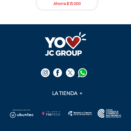
Ahorra
$
15
.
000
9
.
cine
10
.
alexa echo dot 5
LA TIENDA
+
Medios de pago
Mis pedidos
Preguntas frecuentes
Soporte y PQR