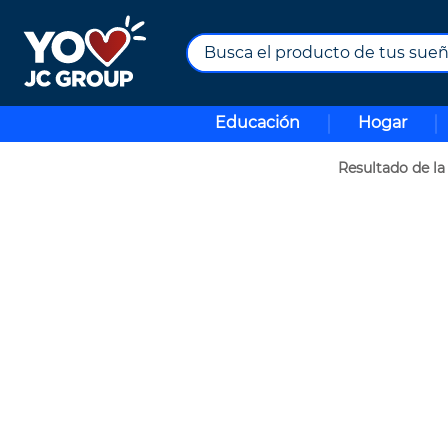
Busca el producto de tus sueños.
TÉRMINOS MÁS BUSCADOS
Educación
Hogar
1
.
combos
2
.
maximuebles
3
.
moto
4
.
nevera
5
.
celulares
6
.
turismo
7
.
impresora
8
.
cine
9
.
tv
10
.
alexa echo dot 5