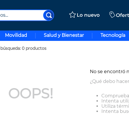
..
Movilidad
Salud y Bienestar
Tecnología
0
productos
No se encontró 
¿Qué debo hace
OOPS!
Comprueba 
Intenta util
Utiliza tér
Intenta bus