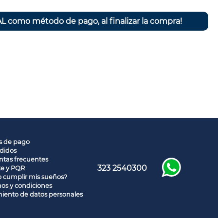
L como método de pago, al finalizar la compra!
s de pago
didos
tas frecuentes
323 2540300
te y PQR
 cumplir mis sueños?
os y condiciones
iento de datos personales