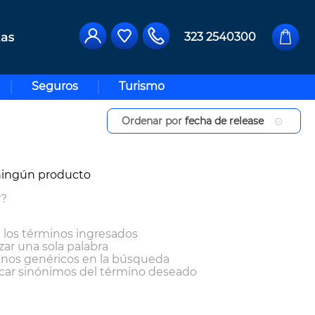
323 2540300
Seguros
Turismo
Ordenar por
fecha de release
ningún producto
r?
los términos ingresados
izar una sola palabra
minos genéricos en la búsqueda
car sinónimos del término deseado