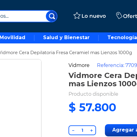
..
Movilidad
Salud y Bienestar
Tecnología
Vidmore Cera Depilatoria Fresa Ceramiel mas Lienzos 1000g
Vidmore
Referencia
:
7709
Vidmore Cera Dep
mas Lienzos 100
Producto disponible
$
57
.
800
Agregar a
－
＋