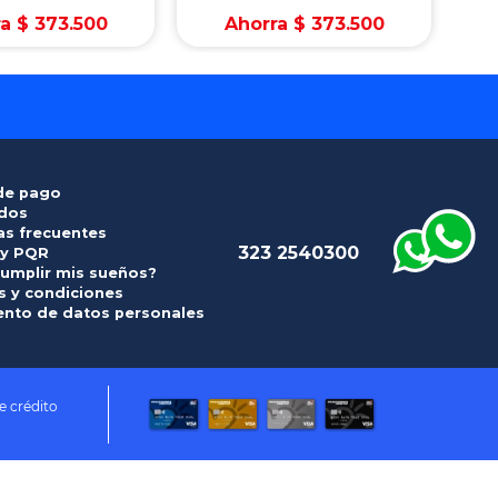
ra
$
373
.
500
Ahorra
$
373
.
500
de pago
idos
as frecuentes
323 2540300
 y PQR
umplir mis sueños?
 y condiciones
ento de datos personales
e crédito