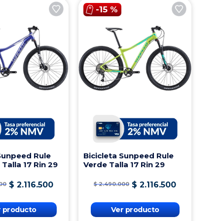
-
15 %
 Sunpeed Rule
Bicicleta Sunpeed Rule
 Talla 17 Rin 29
Verde Talla 17 Rin 29
$
2
.
116
.
500
$
2
.
116
.
500
00
$
2
.
490
.
000
r producto
Ver producto