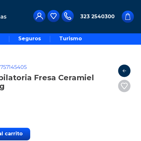
323 2540300
Seguros
Turismo
757145405
ilatoria Fresa Ceramiel
0g
l carrito