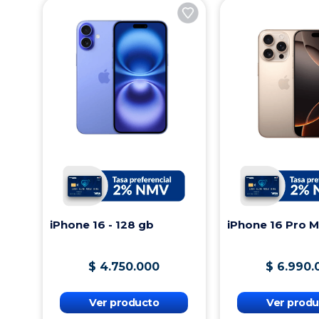
iPhone 16 - 128 gb
iPhone 16 Pro 
$
4
.
750
.
000
$
6
.
990
.
Ver producto
Ver produ