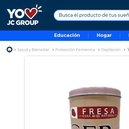
Busca el producto de tus sueños.
TÉRMINOS MÁS BUSCADOS
Educación
Hogar
1
.
combos
2
.
maximuebles
Salud y Bienestar
Protección Femenina
Depilación
3
.
moto
4
.
nevera
5
.
celulares
6
.
turismo
7
.
impresora
8
.
cine
9
.
tv
10
.
alexa echo dot 5