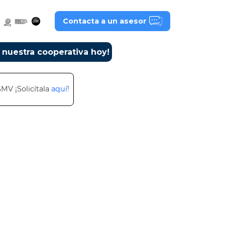
Contacta a un asesor
a nuestra cooperativa hoy!
%MV ¡Solicítala
aquí
!