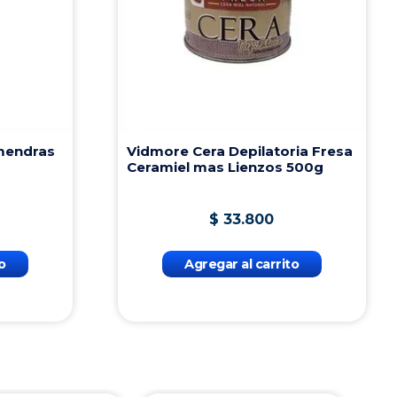
lmendras
Vidmore Cera Depilatoria Fresa
Ceramiel mas Lienzos 500g
$
33
.
800
o
Agregar al carrito