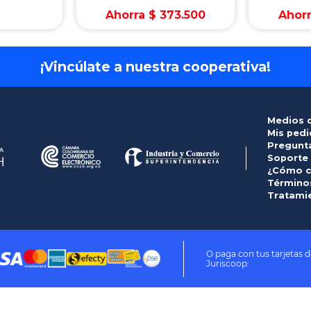
Ahorra
$
373
.
500
Ahor
¡Vincúlate a nuestra cooperativa!
Medios 
Mis ped
Pregunt
Soporte
¿Cómo c
Términos
Tratami
O paga con tus tarjetas d
Juriscoop: