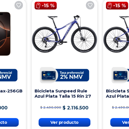
-
15 %
-
15 %
Max-256GB
Bicicleta Sunpeed Rule
Bicicleta
Azul Plata Talla 15 Rin 27
Azul Plata
000
$
2
.
116
.
500
$
2
.
490
.
000
$
2
.
490
.
0
cto
Ver producto
Ve