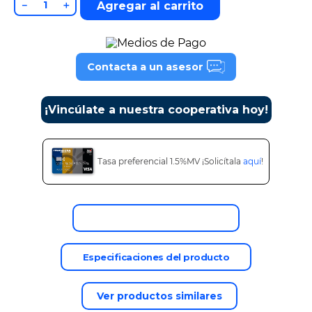
－
＋
Agregar al carrito
9
.
cine
10
.
alexa echo dot 5
Contacta a un asesor
¡Vincúlate a nuestra cooperativa hoy!
Tasa preferencial 1.5%MV ¡Solicítala
aquí
!
Descripción del producto
Especificaciones del producto
Ver productos similares