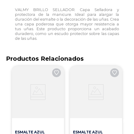
VALMY BRILLO SELLADOR. Capa Selladora y
protectora de la manicure. Ideal para alargar la
duración del esmalte o la decoración de las uñas. Crea
una capa poderosa que otorga mayor resistencia a
tus uñas. Este producto proporciona un acabado
duradero, como un escudo protector sobre las capas
de las uñas.
Productos Relacionados
R
e
y
ESMALTE AZUL
ESMALTE AZUL