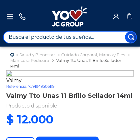
Busca el producto de tus sueños...
TÉRMINOS MÁS BUSCADOS
Salud y Bienestar
Cuidado Corporal, Manos y Pies
1
.
combos
Manicura Pedicura
Valmy Tto Unas 11 Brillo Sellador
14ml
2
.
maximuebles
Valmy
3
.
moto
Referencia
:
7591949506119
4
.
celulares
Valmy Tto Unas 11 Brillo Sellador 14ml
5
.
nevera
Producto disponible
6
.
turismo
$
12
.
000
7
.
tv
8
.
impresora