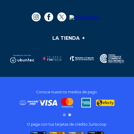
LA TIENDA
+
Medios de pago
Mis pedidos
Preguntas frecuentes
Soporte y PQR
¿Cómo cumplir mis sueños?
Términos y condiciones
Conoce nuestros medios de pago:
Tratamiento de datos personales
O paga con tus tarjetas de crédito Juriscoop: