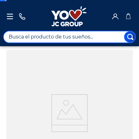
Busca el producto de tus sueños...
TÉRMINOS MÁS BUSCADOS
1
.
combos
2
.
maximuebles
3
.
moto
4
.
nevera
5
.
celulares
6
.
turismo
7
.
impresora
8
.
cine