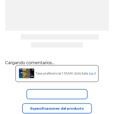
9
.
tv
10
.
alexa echo dot 5
Cargando comentarios…
Tasa preferencial 1.5%MV ¡Solicítala
aquí
!
Descripción del producto
Especificaciones del producto