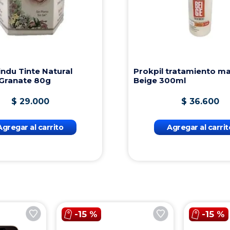
ndu Tinte Natural
Prokpil tratamiento ma
 Granate 80g
Beige 300ml
$
29
.
000
$
36
.
600
Agregar al carrito
Agregar al carrit
-
15 %
-
15 %