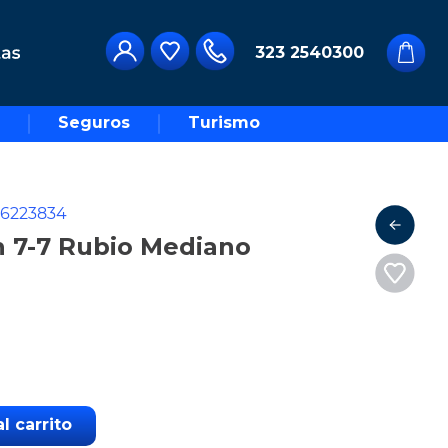
323 2540300
Seguros
Turismo
6223834
h 7-7 Rubio Mediano
l carrito