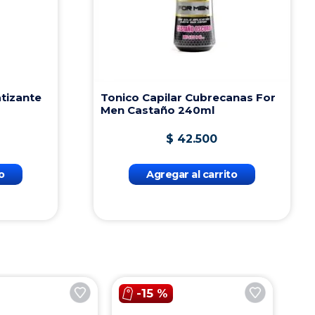
tizante
Tonico Capilar Cubrecanas For
Men Castaño 240ml
$
42
.
500
o
Agregar al carrito
-
15 %