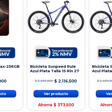
Max-256GB
Bicicleta Sunpeed Rule
Bicicleta
Azul Plata Talla 15 Rin 27
Azul Plata
000
$
2
.
116
.
500
$
2
.
490
.
000
$
2
.
490
.
0
cto
Ver producto
Ve
Ahorra
$
373
.
500
Ahor