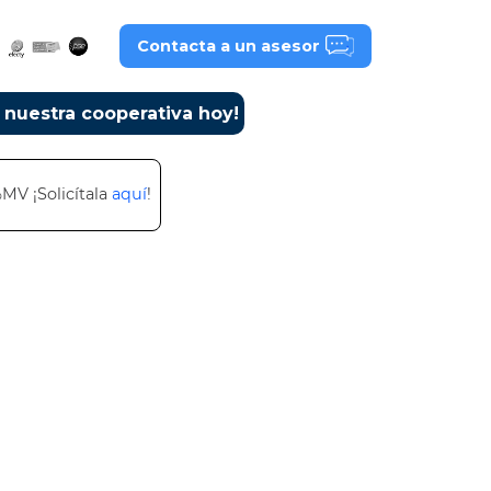
Contacta a un asesor
a nuestra cooperativa hoy!
%MV ¡Solicítala
aquí
!