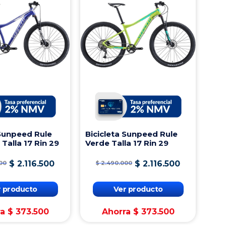
 Sunpeed Rule
Bicicleta Sunpeed Rule
 Talla 17 Rin 29
Verde Talla 17 Rin 29
$
2
.
116
.
500
$
2
.
116
.
500
00
$
2
.
490
.
000
r producto
Ver producto
ra
$
373
.
500
Ahorra
$
373
.
500