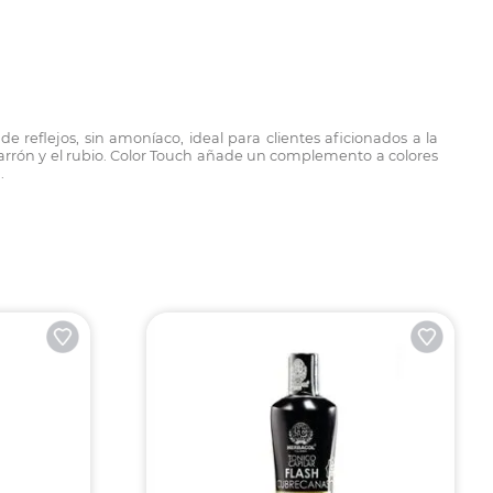
reflejos, sin amoníaco, ideal para clientes aficionados a la
marrón y el rubio. Color Touch añade un complemento a colores
.