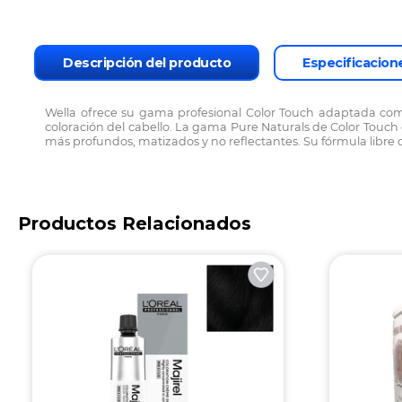
Descripción del producto
Especificacion
Wella ofrece su gama profesional Color Touch adaptada como 
coloración del cabello. La gama Pure Naturals de Color Touch
más profundos, matizados y no reflectantes. Su fórmula libre 
Productos Relacionados