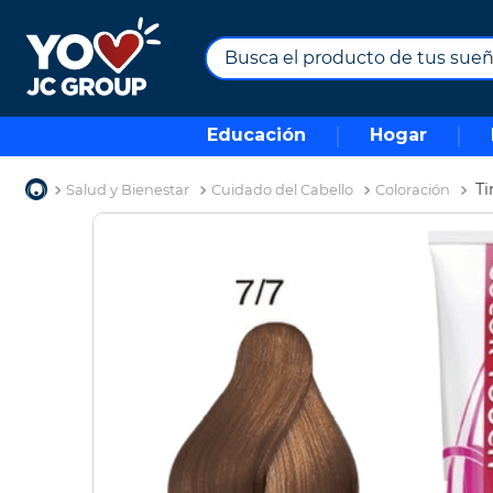
Busca el producto de tus sueños.
TÉRMINOS MÁS BUSCADOS
Educación
Hogar
1
.
combos
2
.
maximuebles
Ti
Salud y Bienestar
Cuidado del Cabello
Coloración
3
.
moto
4
.
nevera
5
.
celulares
6
.
turismo
7
.
impresora
8
.
cine
9
.
tv
10
.
alexa echo dot 5