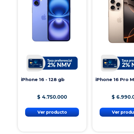
iPhone 16 - 128 gb
iPhone 16 Pro 
$
4
.
750
.
000
$
6
.
990
.
Ver producto
Ver produ