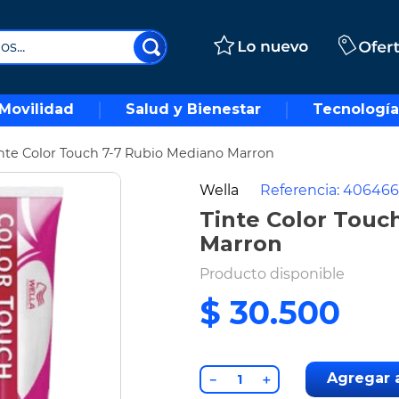
..
Movilidad
Salud y Bienestar
Tecnología
nte Color Touch 7-7 Rubio Mediano Marron
Wella
Referencia
:
406466
Tinte Color Touc
Marron
Producto disponible
$
30
.
500
Agregar a
－
＋