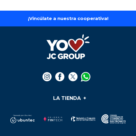
iPhone 16 Pro Max-
iPhone 16 - 128 gb
256GB
$
4
.
750
.
000
$
6
.
990
.
000
Ver producto
Ver producto
¡Vincúlate a nuestra cooperativa!