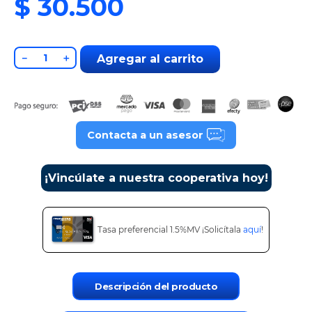
9
.
tv
10
.
alexa echo dot 5
Contacta a un asesor
¡Vincúlate a nuestra cooperativa hoy!
Tasa preferencial 1.5%MV ¡Solicítala
aquí
!
Descripción del producto
Especificaciones del producto
Ver productos similares