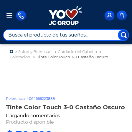
Busca el producto de tus sueños...
TÉRMINOS MÁS BUSCADOS
Salud y Bienestar
Cuidado del Cabello
1
.
combos
Coloración
Tinte Color Touch 3-0 Castaño Oscuro
2
.
maximuebles
Wella
Referencia
:
4064666223889
3
.
moto
Tinte Color Touch 3-0 Castaño Oscuro
4
.
nevera
Producto disponible
5
.
celulares
$
30
.
500
6
.
turismo
7
.
impresora
8
.
cine
－
＋
Agregar al carrito