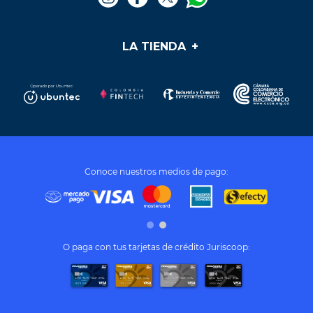
LA TIENDA
+
Medios de pago
Mis pedidos
Preguntas frecuentes
Soporte y PQR
¿Cómo cumplir mis sueños?
Términos y condiciones
Conoce nuestros medios de pago:
Tratamiento de datos personales
O paga con tus tarjetas de crédito Juriscoop: