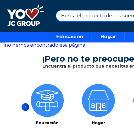
Busca el producto de tus sueños.
TÉRMINOS MÁS BUSCADOS
Educación
Hogar
1
.
combos
2
.
maximuebles
¡Pero no te preocupe
3
.
moto
Encuentra el producto que necesitas en 
4
.
nevera
5
.
celulares
6
.
turismo
7
.
impresora
8
.
cine
9
.
tv
Educación
Hogar
10
.
alexa echo dot 5