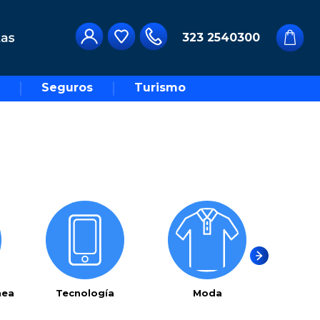
323 2540300
Seguros
Turismo
nea
Tecnología
Moda