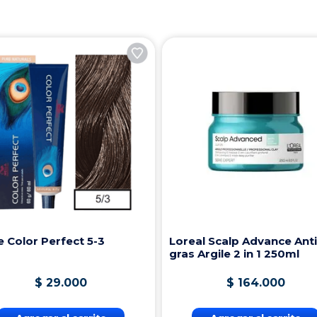
e Color Perfect 5-3
Loreal Scalp Advance Anti
gras Argile 2 in 1 250ml
$
29
.
000
$
164
.
000