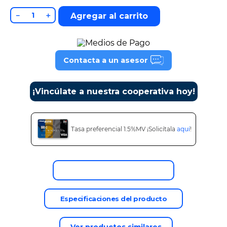
9
.
tv
－
＋
Agregar al carrito
10
.
alexa echo dot 5
Contacta a un asesor
¡Vincúlate a nuestra cooperativa hoy!
Tasa preferencial 1.5%MV ¡Solicítala
aquí
!
Descripción del producto
Especificaciones del producto