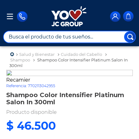
Busca el producto de tus sueños...
TÉRMINOS MÁS BUSCADOS
Salud y Bienestar
Cuidado del Cabello
1
.
combos
Shampoo
Shampoo Color Intensifier Platinum Salon In
300ml
2
.
maximuebles
Recamier
3
.
moto
Referencia
:
7702113042955
4
.
nevera
Shampoo Color Intensifier Platinum
Salon In 300ml
5
.
celulares
Producto disponible
6
.
turismo
$
46
.
500
7
.
impresora
8
.
cine