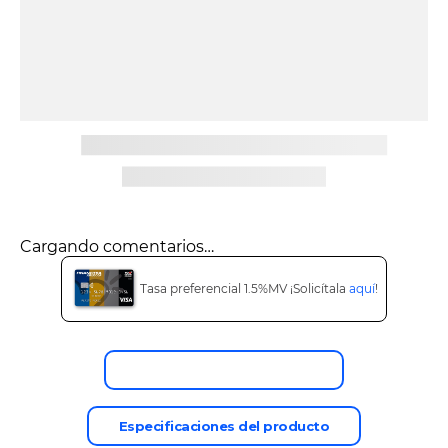
9
.
tv
10
.
alexa echo dot 5
Cargando comentarios…
Tasa preferencial 1.5%MV ¡Solicítala
aquí
!
Descripción del producto
Especificaciones del producto