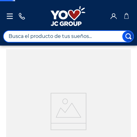
Busca el producto de tus sueños...
TÉRMINOS MÁS BUSCADOS
1
.
combos
2
.
maximuebles
3
.
moto
4
.
nevera
5
.
celulares
6
.
turismo
7
.
impresora
8
.
cine