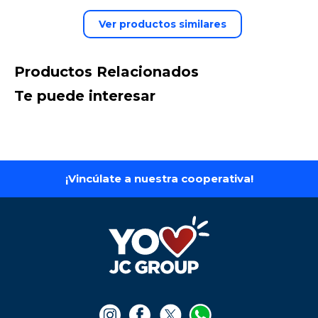
Ver productos similares
Productos Relacionados
Te puede interesar
iPhone 16 Pro Max-
256GB
iPhone 16 - 128 gb
$
4
.
750
.
000
$
6
.
990
.
000
Ver producto
Ver producto