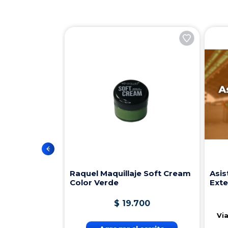
Raquel Maquillaje Soft Cream
Asis
Color Verde
Exte
$
19
.
700
Via