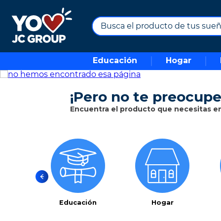
Busca el producto de tus sueños.
TÉRMINOS MÁS BUSCADOS
Educación
Hogar
1
.
combos
2
.
moto
¡Pero no te preocupe
3
.
maximuebles
Encuentra el producto que necesitas en 
4
.
nevera
5
.
celulares
6
.
turismo
7
.
cine
8
.
impresora
9
.
tv
Educación
Hogar
10
.
alexa echo dot 5