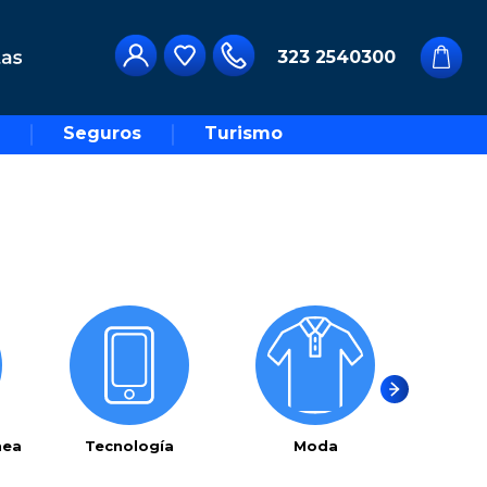
323 2540300
Seguros
Turismo
nea
Tecnología
Moda