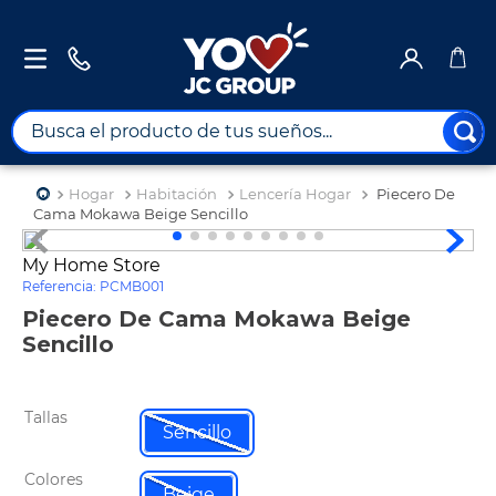
Busca el producto de tus sueños...
TÉRMINOS MÁS BUSCADOS
Hogar
Habitación
Lencería Hogar
Piecero De
1
.
combos
Cama Mokawa Beige Sencillo
2
.
maximuebles
My Home Store
Referencia
:
PCMB001
3
.
moto
Piecero De Cama Mokawa Beige
4
.
nevera
Sencillo
5
.
celulares
6
.
turismo
Tallas
Sencillo
7
.
impresora
Colores
8
.
cine
Beige