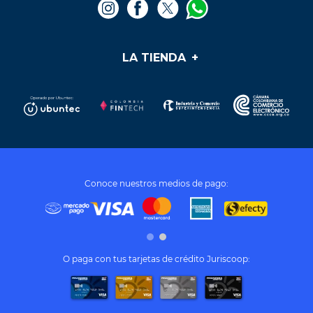
LA TIENDA
+
Medios de pago
Mis pedidos
Preguntas frecuentes
Soporte y PQR
¿Cómo cumplir mis sueños?
Términos y condiciones
Conoce nuestros medios de pago:
Tratamiento de datos personales
O paga con tus tarjetas de crédito Juriscoop: