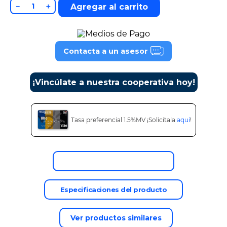
－
＋
Agregar al carrito
9
.
tv
10
.
alexa echo dot 5
Contacta a un asesor
¡Vincúlate a nuestra cooperativa hoy!
Tasa preferencial 1.5%MV ¡Solicítala
aquí
!
Descripción del producto
Especificaciones del producto
Ver productos similares