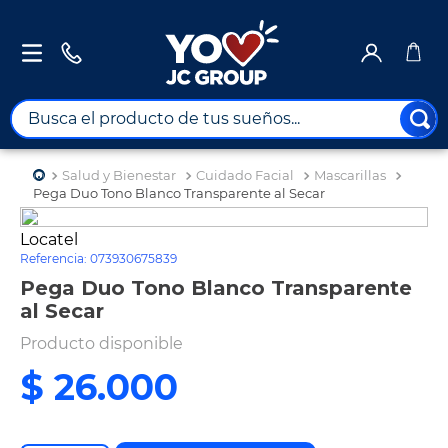
Busca el producto de tus sueños...
TÉRMINOS MÁS BUSCADOS
Salud y Bienestar
Cuidado Facial
Mascarillas
1
.
combos
Pega Duo Tono Blanco Transparente al Secar
2
.
maximuebles
Locatel
Referencia
:
073930675839
3
.
moto
Pega Duo Tono Blanco Transparente
4
.
nevera
al Secar
5
.
celulares
Producto disponible
6
.
turismo
$
26
.
000
7
.
impresora
8
.
cine