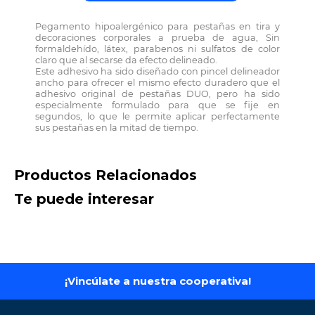
Pegamento hipoalergénico para pestañas en tira y
decoraciones corporales a prueba de agua, Sin
formaldehído, látex, parabenos ni sulfatos de color
claro que al secarse da efecto delineado.
Este adhesivo ha sido diseñado con pincel delineador
ancho para ofrecer el mismo efecto duradero que el
adhesivo original de pestañas DUO, pero ha sido
especialmente formulado para que se fije en
segundos, lo que le permite aplicar perfectamente
sus pestañas en la mitad de tiempo.
Productos Relacionados
Suero Facial con
Crema Facial Ácido
A
Acido Hialuronico Ana
Glicólico
C
María 30ml