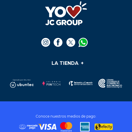
$
53
.
000
$
107
.
500
Agregar al carrito
Agregar al carrito
Te puede interesar
iPhone 16 Pro Max-
256GB
iPhone 16 - 128 gb
$
4
.
750
.
000
$
6
.
990
.
000
Ver producto
Ver producto