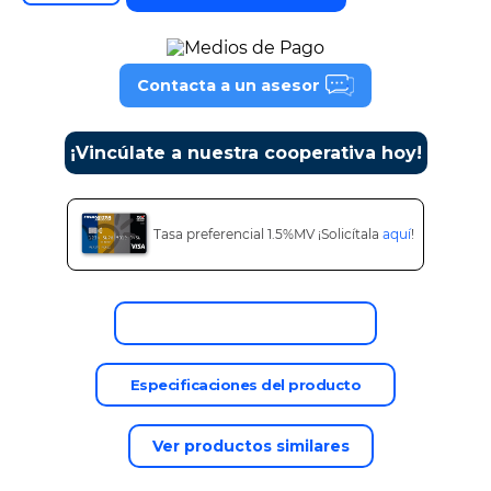
9
.
tv
10
.
alexa echo dot 5
Contacta a un asesor
¡Vincúlate a nuestra cooperativa hoy!
Tasa preferencial 1.5%MV ¡Solicítala
aquí
!
Descripción del producto
Especificaciones del producto
Ver productos similares