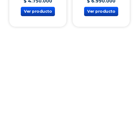
iPhone 16 Pro Max-
iPhone 16 - 128 gb
256GB
$
4
.
750
.
000
$
6
.
990
.
000
Ver producto
Ver producto
¡Vincúlate a nuestra cooperativa!