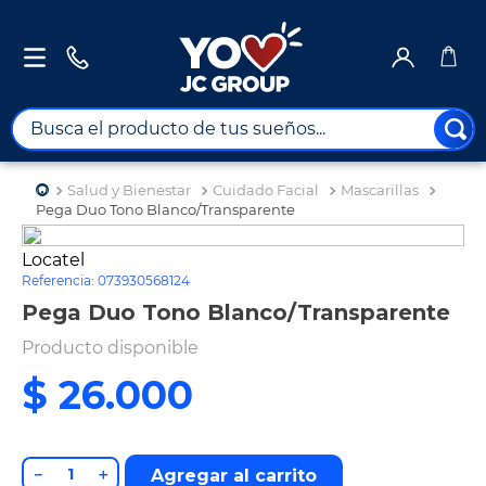
Busca el producto de tus sueños...
TÉRMINOS MÁS BUSCADOS
Salud y Bienestar
Cuidado Facial
Mascarillas
1
.
combos
Pega Duo Tono Blanco/Transparente
2
.
moto
Locatel
Referencia
:
073930568124
3
.
maximuebles
Pega Duo Tono Blanco/Transparente
4
.
nevera
Producto disponible
5
.
celulares
$
26
.
000
6
.
turismo
7
.
cine
8
.
impresora
－
＋
Agregar al carrito