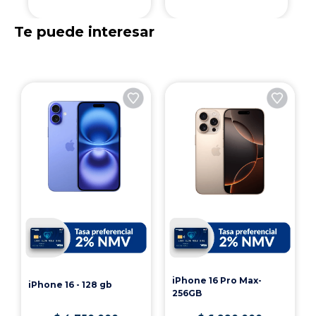
$
67
.
000
$
47
.
000
Agregar al carrito
Agregar al carrito
Te puede interesar