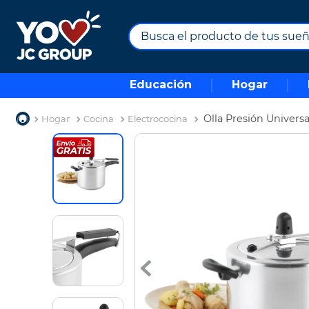
Busca el producto de tus sueños.
TÉRMINOS MÁS BUSCADOS
Educación
Hogar
1
.
combos
2
.
maximuebles
Olla Presión Univer
Hogar
Cocina
Electrococina
3
.
moto
4
.
celulares
5
.
nevera
6
.
turismo
7
.
tv
8
.
impresora
9
.
cine
10
.
alexa echo dot 5