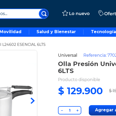
..
Movilidad
Salud y Bienestar
Tecnología
sal L24602 ESENCIAL 6LTS
Universal
Referencia
:
770
Olla Presión Uni
6LTS
Producto disponible
$
129
.
900
$
1
Agregar a
－
＋