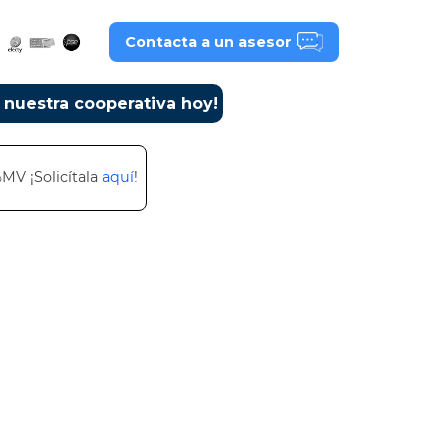
Contacta a un asesor
a nuestra cooperativa hoy!
%MV ¡Solicítala
aquí
!