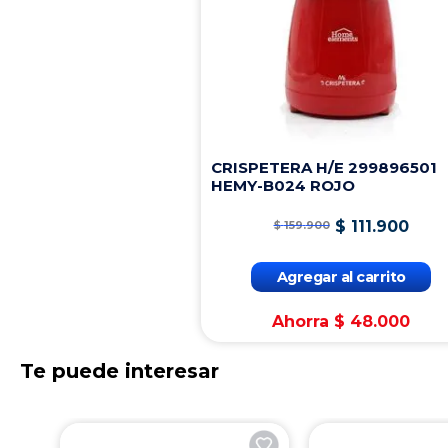
Válvula de seguridad metálica
Características Físicas
CRISPETERA H/E 299896501
Sistema de Apertura y Cierre: Interno
HEMY-B024 ROJO
$
111
.
900
$
159
.
900
Espesor de la Olla: 2 Milímetros
Agregar al carrito
Material de la Tapa. Aluminio
Ahorra
$
48
.
000
Te puede interesar
Material Interior: Aluminio
Material del Mango: Baquelita