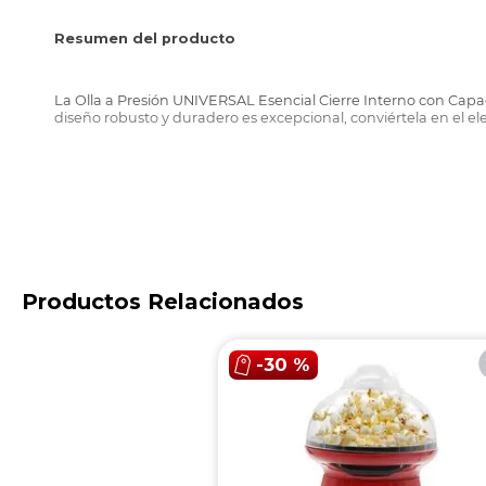
Resumen del producto
La Olla a Presión UNIVERSAL Esencial Cierre Interno con Capaci
diseño robusto y duradero es excepcional, conviértela en el el
Productos Relacionados
Características destacadas
-
30 %
Cuenta con tres sistemas de seguridad
Cierre totalmente hermético