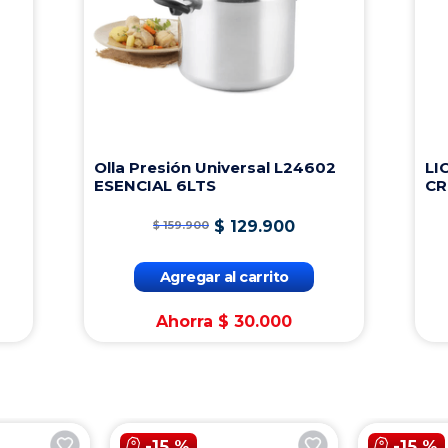
Olla Presión Universal L24602
LI
ESENCIAL 6LTS
CR
$
129
.
900
$
159
.
900
Agregar al carrito
Ahorra
$
30
.
000
-
15 %
-
15 %