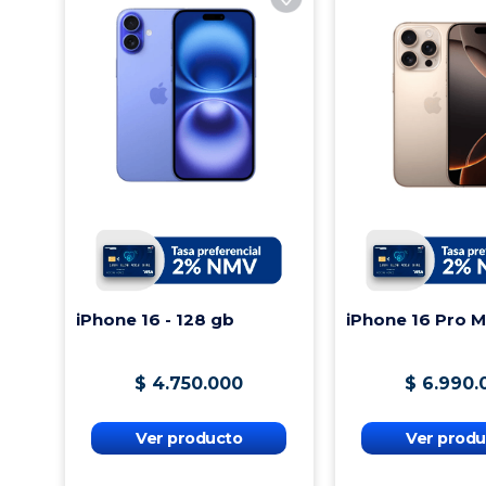
Piezas que incluye: 1
Medidas en diámetro (En Cm): 6000 Centímetros
Capacidad: 6 Litros
Material: Aluminio
iPhone 16 - 128 gb
iPhone 16 Pro 
$
4
.
750
.
000
$
6
.
990
.
Ver producto
Ver produ