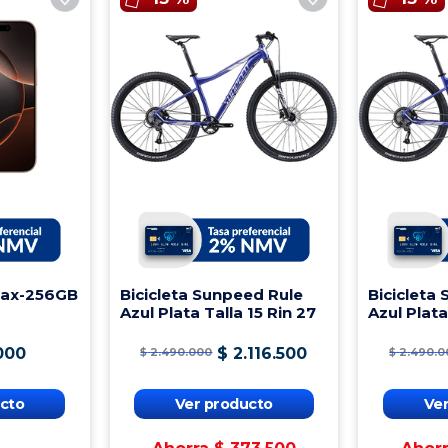
Max-256GB
Bicicleta Sunpeed Rule
Bicicleta
Azul Plata Talla 15 Rin 27
Azul Plata
000
$
2
.
116
.
500
$
2
.
490
.
000
$
2
.
490
.
0
cto
Ver producto
Ve