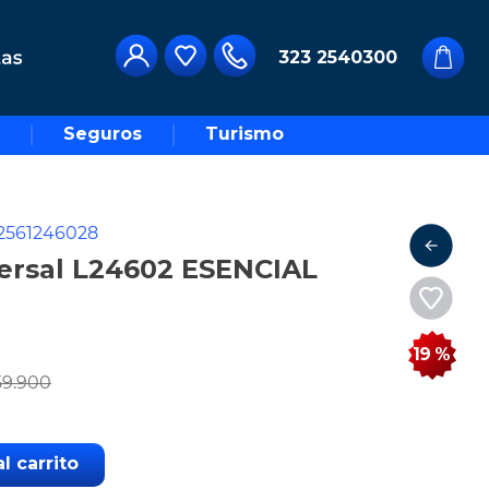
323 2540300
Seguros
Turismo
2561246028
versal L24602 ESENCIAL
19 %
59
.
900
l carrito