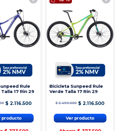
 Sunpeed Rule
Bicicleta Sunpeed Rule
 Talla 17 Rin 29
Verde Talla 17 Rin 29
$
2
.
116
.
500
$
2
.
116
.
500
00
$
2
.
490
.
000
r producto
Ver producto