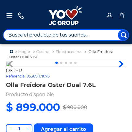
Busca el producto de tus sueños...
TÉRMINOS MÁS BUSCADOS
Hogar
Cocina
Electrococina
Olla Freidora
1
.
combos
Oster Dual 7.6L
2
.
maximuebles
OSTER
Referencia
:
053891171076
3
.
moto
Olla Freidora Oster Dual 7.6L
4
.
celulares
Producto disponible
5
.
nevera
$
899
.
000
$
900
.
000
6
.
turismo
7
.
tv
8
.
impresora
－
＋
Agregar al carrito