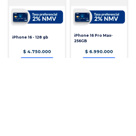
Tiene Temporizador: Si Tiene Temporizador
Panel de control: Digital
iPhone 16 Pro Max-
iPhone 16 - 128 gb
256GB
Temporizador máximo: 60 min
$
4
.
750
.
000
$
6
.
990
.
000
Ver producto
Ver producto
Cuenta con función Wifi: No Tiene Función Wifi
Programas de Cocción: 6 Programas
Material Externo: Policarbonato
¡Vincúlate a nuestra cooperativa!
Material interno: Antiadherente
Temperatura Máxima: 200° C