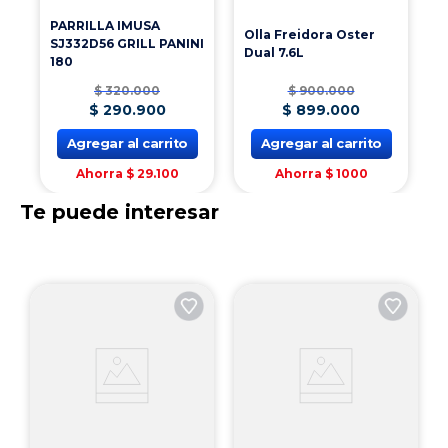
Canastas individuales con capacidad de 3.8L que
permiten ser sincronizadas.
PARRILLA IMUSA
Olla Freidora Oster
SJ332D56 GRILL PANINI
Dual 7.6L
180
6 funciones predeterminadas para seleccionar entre
$
320
.
000
$
900
.
000
papas fritas, carnes/aves, pescado, postres, vegetales y
deshidratar.
$
290
.
900
$
899
.
000
Agregar al carrito
Agregar al carrito
Temporizador ajustable de hasta 12 horas con
Ahorra
$
29
.
100
Ahorra
$
1000
apagado automático.
Te puede interesar
modos de uso: Canastas independientes, Canastas
dual, Canastas sincronizadas y precalentar.
Recubrimiento DiamondForce que resulta 15 veces
más fácil de limpiar y 12 veces más duradera y
resistente a rayaduras.
Detalles del Producto