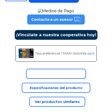
9
.
cine
10
.
alexa echo dot 5
Contacta a un asesor
¡Vincúlate a nuestra cooperativa hoy!
Tasa preferencial 1.5%MV ¡Solicítala
aquí
!
Descripción del producto
Especificaciones del producto
Ver productos similares