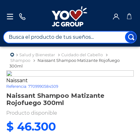
Busca el producto de tus sueños...
TÉRMINOS MÁS BUSCADOS
Salud y Bienestar
Cuidado del Cabello
1
.
combos
Shampoo
Naissant Shampoo Matizante Rojofuego
300ml
2
.
maximuebles
Naissant
3
.
moto
Referencia
:
7709990584509
4
.
nevera
Naissant Shampoo Matizante
Rojofuego 300ml
5
.
celulares
Producto disponible
6
.
turismo
$
46
.
300
7
.
impresora
8
.
cine