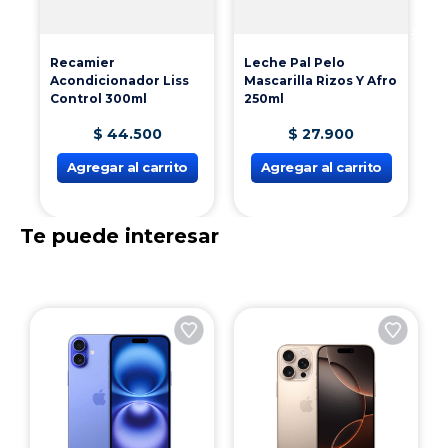
K
L
Recamier
Leche Pal Pelo
Acondicionador Liss
Mascarilla Rizos Y Afro
Control 300ml
250ml
$
44
.
500
$
27
.
900
Agregar al carrito
Agregar al carrito
Te puede interesar