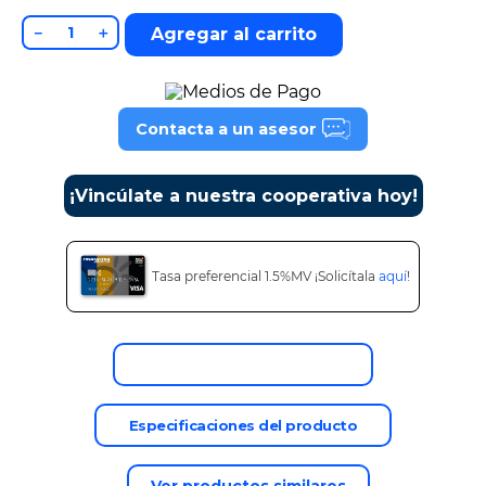
9
.
tv
－
＋
Agregar al carrito
10
.
alexa echo dot 5
Contacta a un asesor
¡Vincúlate a nuestra cooperativa hoy!
Tasa preferencial 1.5%MV ¡Solicítala
aquí
!
Descripción del producto
Especificaciones del producto