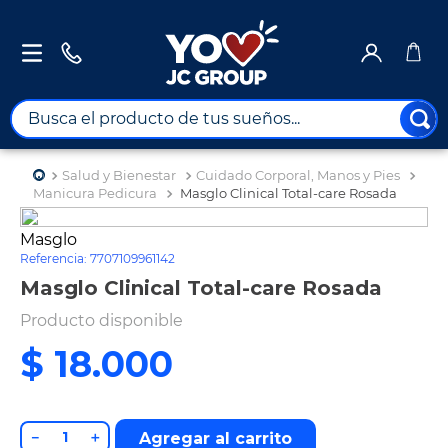
Busca el producto de tus sueños...
TÉRMINOS MÁS BUSCADOS
Salud y Bienestar
Cuidado Corporal, Manos y Pies
1
.
combos
Manicura Pedicura
Masglo Clinical Total-care Rosada
2
.
maximuebles
Masglo
Referencia
:
7707109961142
3
.
moto
Masglo Clinical Total-care Rosada
4
.
nevera
Producto disponible
5
.
celulares
$
18
.
000
6
.
turismo
7
.
impresora
8
.
cine
－
＋
Agregar al carrito