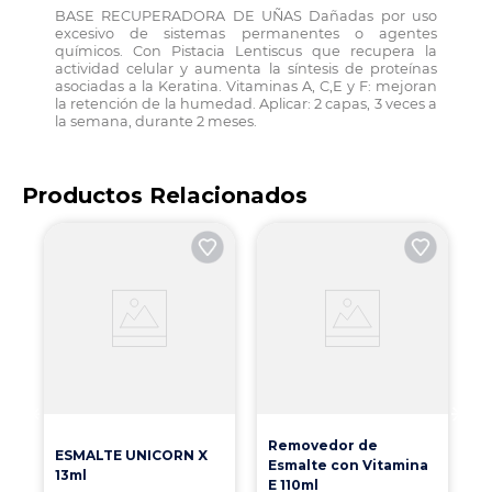
BASE RECUPERADORA DE UÑAS Dañadas por uso
excesivo de sistemas permanentes o agentes
químicos. Con Pistacia Lentiscus que recupera la
actividad celular y aumenta la síntesis de proteínas
asociadas a la Keratina. Vitaminas A, C,E y F: mejoran
la retención de la humedad. Aplicar: 2 capas, 3 veces a
la semana, durante 2 meses.
Productos Relacionados
B
1
Removedor de
ESMALTE UNICORN X
Esmalte con Vitamina
13ml
E 110ml