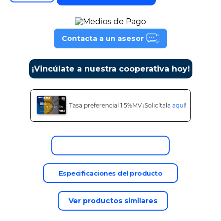
9
.
tv
10
.
alexa echo dot 5
Contacta a un asesor
¡Vincúlate a nuestra cooperativa hoy!
Tasa preferencial 1.5%MV ¡Solicítala
aquí
!
Descripción del producto
Especificaciones del producto
Ver productos similares