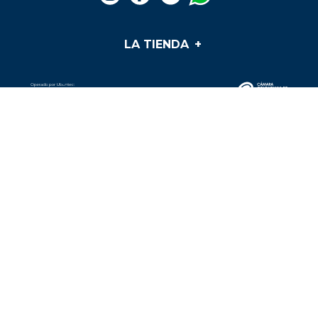
LA TIENDA
+
Medios de pago
Mis pedidos
Preguntas frecuentes
Soporte y PQR
¿Cómo cumplir mis sueños?
Términos y condiciones
Conoce nuestros medios de pago:
Tratamiento de datos personales
O paga con tus tarjetas de crédito Juriscoop: