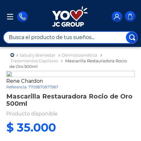
Busca el producto de tus sueños...
TÉRMINOS MÁS BUSCADOS
Salud y Bienestar
Dermocosmética
1
.
combos
Tratamientos Capilares
Mascarilla Restauradora Rocio
de Oro 500ml
2
.
maximuebles
Rene Chardon
3
.
moto
Referencia
:
7709870877967
4
.
celulares
Mascarilla Restauradora Rocio de Oro
500ml
5
.
nevera
Producto disponible
6
.
turismo
$
35
.
000
7
.
tv
8
.
impresora