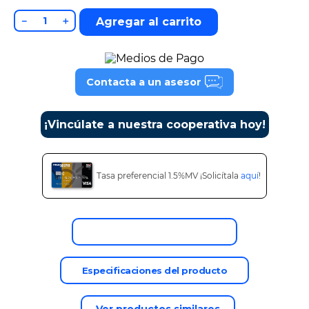
9
.
cine
－
＋
Agregar al carrito
10
.
alexa echo dot 5
Contacta a un asesor
¡Vincúlate a nuestra cooperativa hoy!
Tasa preferencial 1.5%MV ¡Solicítala
aquí
!
Descripción del producto
Especificaciones del producto