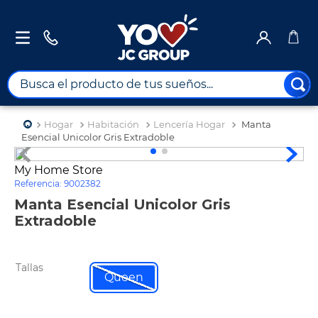
Busca el producto de tus sueños...
TÉRMINOS MÁS BUSCADOS
Hogar
Habitación
Lencería Hogar
Manta
1
.
combos
Esencial Unicolor Gris Extradoble
2
.
maximuebles
My Home Store
Referencia
:
9002382
3
.
moto
Manta Esencial Unicolor Gris
4
.
nevera
Extradoble
5
.
celulares
6
.
turismo
Tallas
Queen
7
.
impresora
8
.
cine