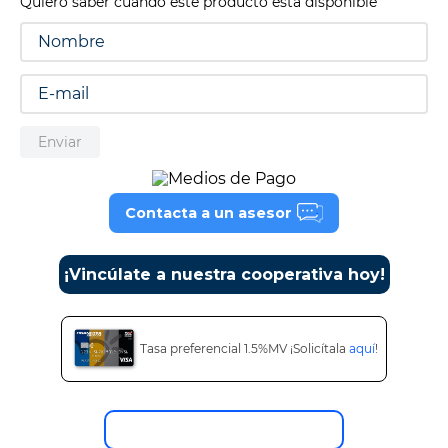
Quiero saber cuando este producto está disponible
9
.
tv
10
.
alexa echo dot 5
Enviar
Contacta a un asesor
¡Vincúlate a nuestra cooperativa hoy!
Tasa preferencial 1.5%MV ¡Solicítala
aquí
!
Descripción del producto