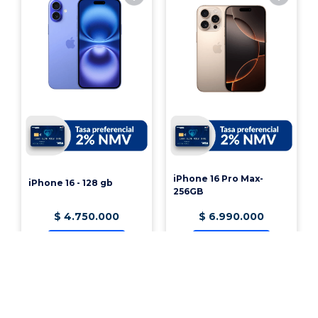
iPhone 16 Pro Max-
iPhone 16 - 128 gb
256GB
$
4
.
750
.
000
$
6
.
990
.
000
Ver producto
Ver producto