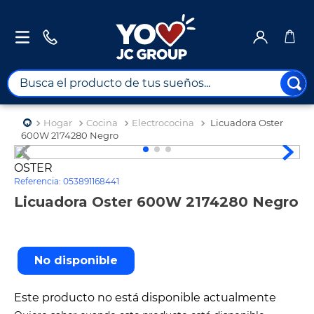
Busca el producto de tus sueños...
TÉRMINOS MÁS BUSCADOS
Hogar
Cocina
Electrococina
Licuadora Oster
1
.
combos
600W 2174280 Negro
2
.
maximuebles
OSTER
Referencia
:
053891168441
3
.
moto
Licuadora Oster 600W 2174280 Negro
4
.
nevera
5
.
celulares
6
.
turismo
No disponible
7
.
impresora
Este producto no está disponible actualmente
8
.
cine