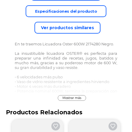
Especificaciones del producto
Ver productos similares
En te traemos Licuadora Oster 600W 2174280 Negro.
La insustituible licuadora OSTER® es perfecta para
preparar una infinidad de recetas, jugos, batidos y
mucho más, gracias a su poderoso motor de 600 W,
su gran durabilidad y vaso resiste.
• 6 velocidades más pulso
• Vaso de vidrio resistente a ingredientes hirviendo
• Motor 4 veces más duradero
• Potencia nominal 600W, termina la preparación con
la consistencia deseada
Mostrar más
• Potencia pico de 800W, máxima potencia inicial de
preparación
Productos Relacionados