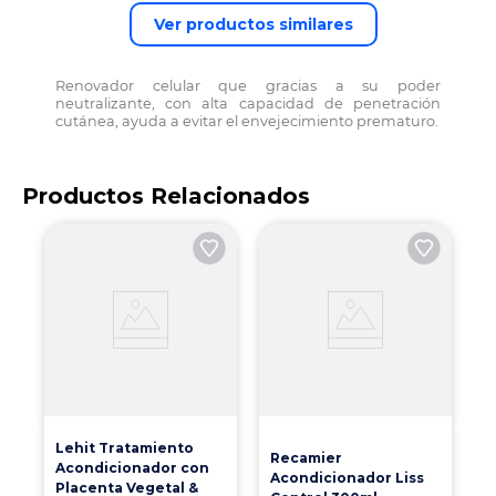
Ver productos similares
Renovador celular que gracias a su poder
neutralizante, con alta capacidad de penetración
cutánea, ayuda a evitar el envejecimiento prematuro.
Productos Relacionados
N
R
F
Lehit Tratamiento
Recamier
Acondicionador con
Acondicionador Liss
Placenta Vegetal &