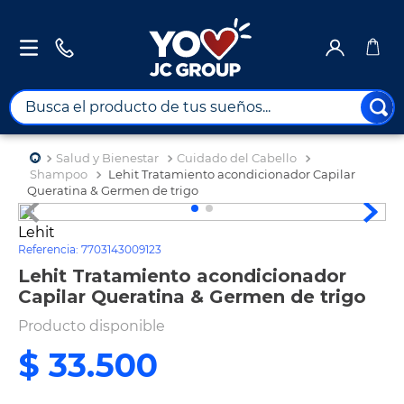
Busca el producto de tus sueños...
TÉRMINOS MÁS BUSCADOS
Salud y Bienestar
Cuidado del Cabello
1
.
combos
Shampoo
Lehit Tratamiento acondicionador Capilar
Queratina & Germen de trigo
2
.
maximuebles
Lehit
3
.
moto
Referencia
:
7703143009123
4
.
nevera
Lehit Tratamiento acondicionador
Capilar Queratina & Germen de trigo
5
.
celulares
Producto disponible
6
.
turismo
$
33
.
500
7
.
impresora
8
.
cine