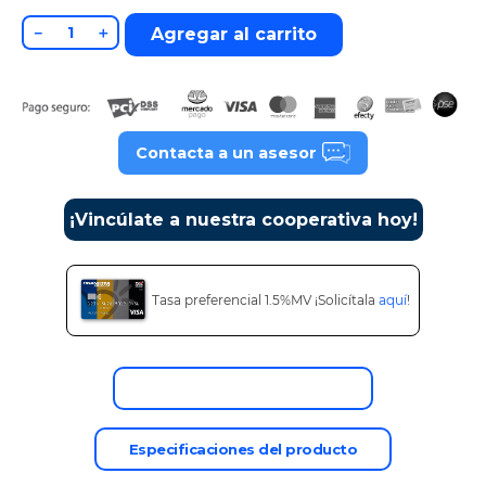
9
.
tv
－
＋
Agregar al carrito
10
.
alexa echo dot 5
Contacta a un asesor
¡Vincúlate a nuestra cooperativa hoy!
Tasa preferencial 1.5%MV ¡Solicítala
aquí
!
Descripción del producto
Especificaciones del producto