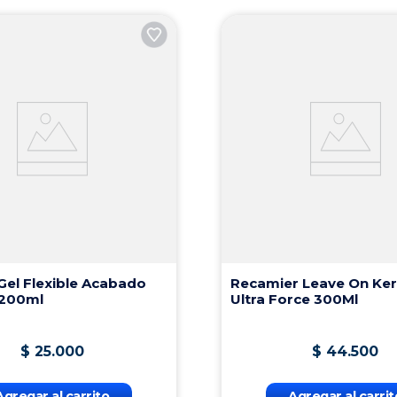
Gel Flexible Acabado
Recamier Leave On Ker
 200ml
Ultra Force 300Ml
$
25
.
000
$
44
.
500
Agregar al carrito
Agregar al carrit