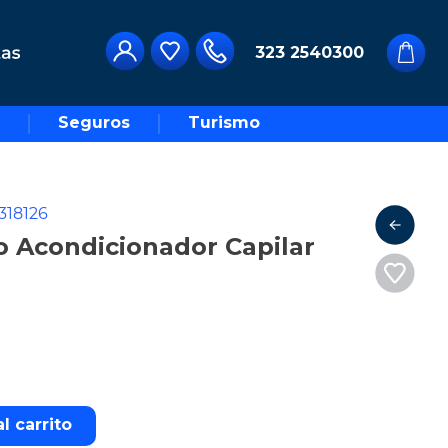
323 2540300
Seguros
Turismo
318126
o Acondicionador Capilar
l carrito