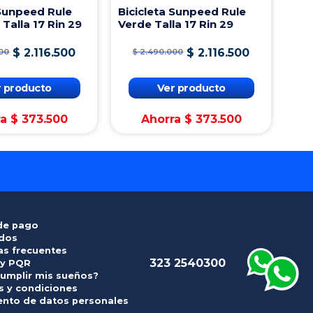
 Sunpeed Rule
Bicicleta Sunpeed Rule
 Talla 17 Rin 29
Verde Talla 17 Rin 29
$
2
.
116
.
500
$
2
.
116
.
500
00
$
2
.
490
.
000
r producto
Ver producto
ra
$
373
.
500
Ahorra
$
373
.
500
de pago
idos
as frecuentes
323 2540300
 y PQR
umplir mis sueños?
 y condiciones
ento de datos personales