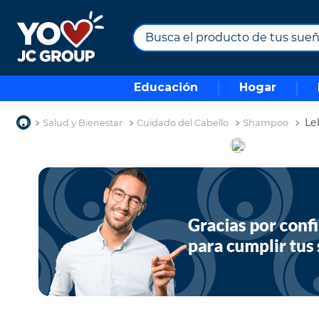
Busca el producto de tus sueños.
TÉRMINOS MÁS BUSCADOS
Educación
Hogar
1
.
combos
2
.
maximuebles
Le
Salud y Bienestar
Cuidado del Cabello
Shampoo
3
.
moto
4
.
celulares
5
.
nevera
6
.
turismo
7
.
tv
8
.
impresora
9
.
cine
10
.
alexa echo dot 5