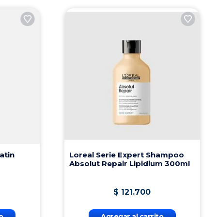
atin
Loreal Serie Expert Shampoo
Absolut Repair Lipidium 300ml
$
121
.
700
o
Agregar al carrito