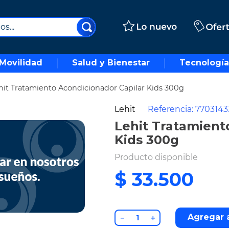
..
Movilidad
Salud y Bienestar
Tecnología
hit Tratamiento Acondicionador Capilar Kids 300g
Lehit
Referencia
:
7703143
Lehit Tratamient
Kids 300g
Producto disponible
$
33
.
500
Agregar a
－
＋