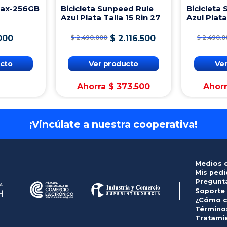
Max-256GB
Bicicleta Sunpeed Rule
Bicicleta
Azul Plata Talla 15 Rin 27
Azul Plata
000
$
2
.
116
.
500
$
2
.
490
.
000
$
2
.
490
.
0
cto
Ver producto
Ve
Ahorra
$
373
.
500
Ahor
¡Vincúlate a nuestra cooperativa!
Medios 
Mis ped
Pregunt
Soporte
¿Cómo c
Términos
Tratami