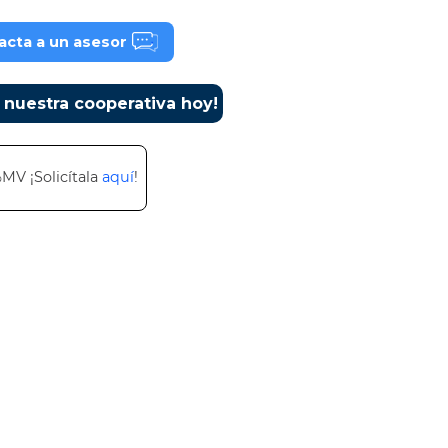
acta a un asesor
a nuestra cooperativa hoy!
%MV ¡Solicítala
aquí
!