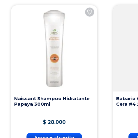
Naissant Shampoo Hidratante
Babaria 
Papaya 300ml
Cera #4
$
28
.
000
Agregar al carrito