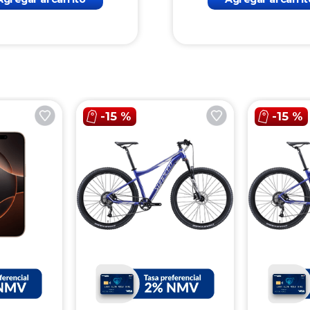
-
15 %
-
15 %