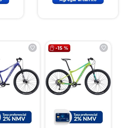
-
15 %