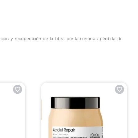
ión y recuperación de la fibra por la continua pérdida de
oo liss control
Wella Blondor Multi Blonde
Decolorante 400g