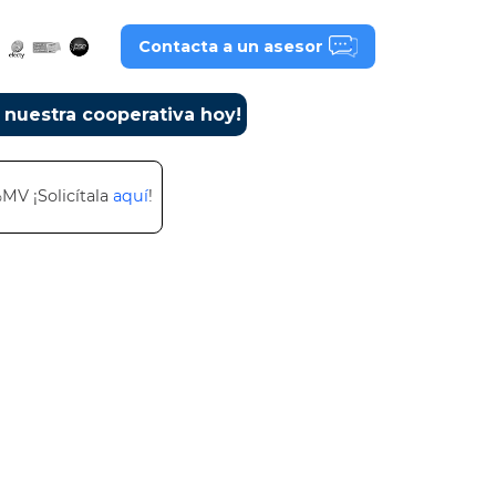
Contacta a un asesor
a nuestra cooperativa hoy!
%MV ¡Solicítala
aquí
!