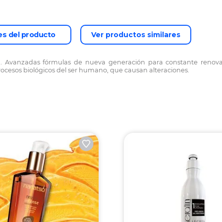
es del producto
Ver productos similares
g. Avanzadas fórmulas de nueva generación para constante renovac
rocesos biológicos del ser humano, que causan alteraciones.
hampoo con Extracto de
Recamier shamp
lantas Naturales x240 ml
300ml