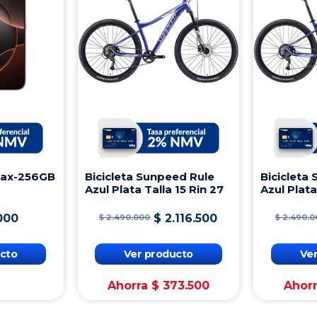
Max-256GB
Bicicleta Sunpeed Rule
Bicicleta
Azul Plata Talla 15 Rin 27
Azul Plata
000
$
2
.
116
.
500
$
2
.
490
.
000
$
2
.
490
.
0
cto
Ver producto
Ve
Ahorra
$
373
.
500
Ahor