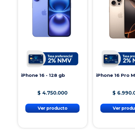
iPhone 16 - 128 gb
iPhone 16 Pro 
$
4
.
750
.
000
$
6
.
990
.
Ver producto
Ver produ