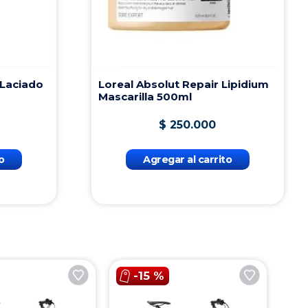
4
.
500
$
123
.
000
al carrito
Agregar al carrito
-
15 %