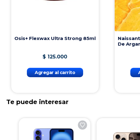
ium
$
70
.
000
Agregar al carrito
Te puede interesar