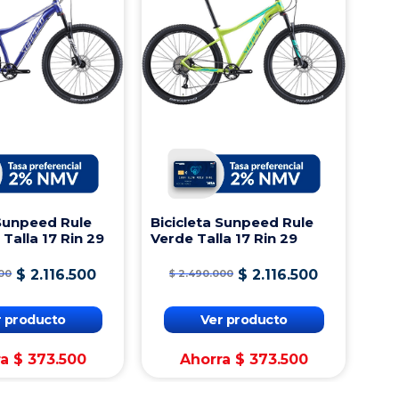
 Sunpeed Rule
Bicicleta Sunpeed Rule
 Talla 17 Rin 29
Verde Talla 17 Rin 29
$
2
.
116
.
500
$
2
.
116
.
500
00
$
2
.
490
.
000
r producto
Ver producto
ra
$
373
.
500
Ahorra
$
373
.
500