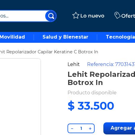
..
Movilidad
Salud y Bienestar
Tecnología
hit Repolarizador Capilar Keratine C Botrox In
Lehit
Referencia
:
7703143
Lehit Repolarizad
Botrox In
Producto disponible
$
33
.
500
Agregar a
－
＋