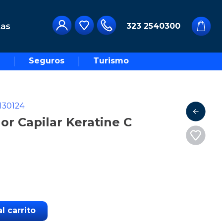
323 2540300
Seguros
Turismo
130124
or Capilar Keratine C
l carrito