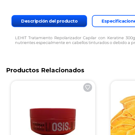
Descripción del producto
Especificacion
LEHIT Tratamiento Repolarizador Capilar con Keratine 300
nutrientes especialmente en cabellos tinturados o debido a p
Productos Relacionados
Lehit Complejo Biologico Mas
S
Queratina 12 Ampolletas 13 ml
P