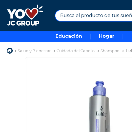
Busca el producto de tus sueños.
TÉRMINOS MÁS BUSCADOS
Educación
Hogar
1
.
combos
2
.
maximuebles
Le
Salud y Bienestar
Cuidado del Cabello
Shampoo
3
.
moto
4
.
nevera
5
.
celulares
6
.
turismo
7
.
impresora
8
.
cine
9
.
tv
10
.
alexa echo dot 5