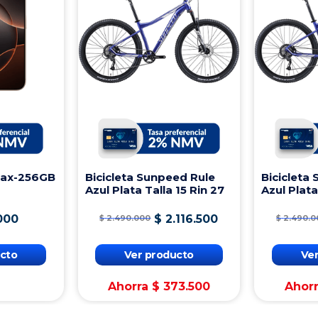
Max-256GB
Bicicleta Sunpeed Rule
Bicicleta
Azul Plata Talla 15 Rin 27
Azul Plata
000
$
2
.
116
.
500
$
2
.
490
.
000
$
2
.
490
.
0
cto
Ver producto
Ve
Ahorra
$
373
.
500
Ahor