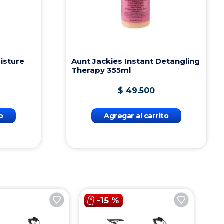
isture
Aunt Jackies Instant Detangling
Therapy 355ml
$
49
.
500
o
Agregar al carrito
-
15 %