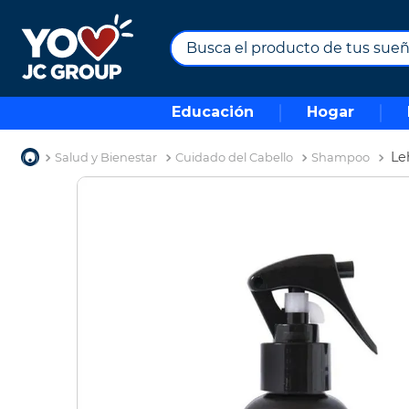
Busca el producto de tus sueños.
TÉRMINOS MÁS BUSCADOS
Educación
Hogar
1
.
combos
2
.
maximuebles
Le
Salud y Bienestar
Cuidado del Cabello
Shampoo
3
.
moto
4
.
nevera
5
.
celulares
6
.
turismo
7
.
impresora
8
.
cine
9
.
tv
10
.
alexa echo dot 5