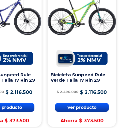
 Sunpeed Rule
Bicicleta Sunpeed Rule
 Talla 17 Rin 29
Verde Talla 17 Rin 29
$
2
.
116
.
500
$
2
.
116
.
500
00
$
2
.
490
.
000
r producto
Ver producto
ra
$
373
.
500
Ahorra
$
373
.
500