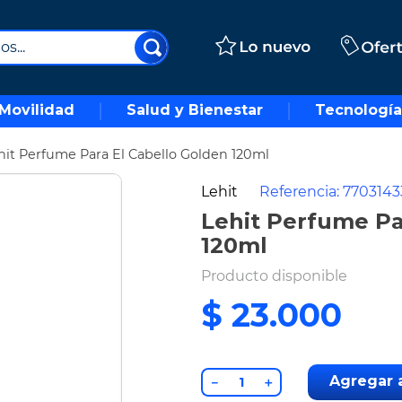
..
Movilidad
Salud y Bienestar
Tecnología
hit Perfume Para El Cabello Golden 120ml
Lehit
Referencia
:
7703143
Lehit Perfume Pa
120ml
Producto disponible
$
23
.
000
Agregar a
－
＋