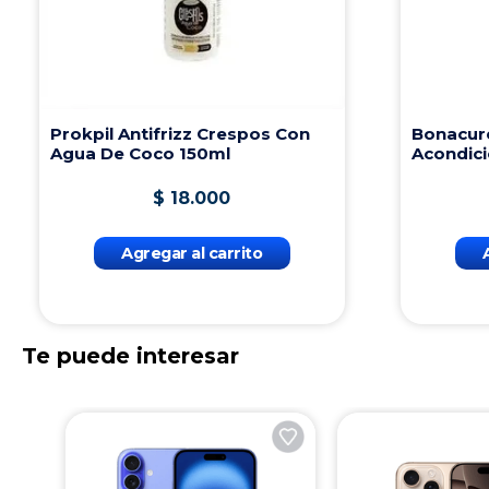
Prokpil Antifrizz Crespos Con
Bonacur
Agua De Coco 150ml
Acondic
$
18
.
000
Agregar al carrito
Te puede interesar