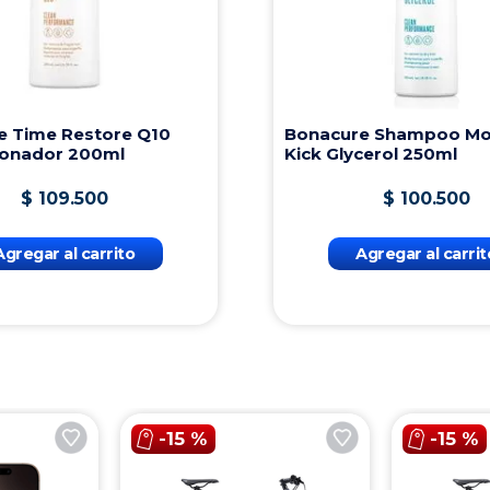
e Time Restore Q10
Bonacure Shampoo Mo
ionador 200ml
Kick Glycerol 250ml
$
109
.
500
$
100
.
500
Agregar al carrito
Agregar al carrit
-
15 %
-
15 %