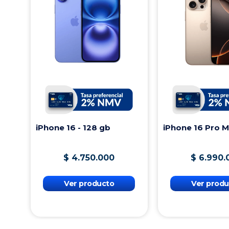
iPhone 16 - 128 gb
iPhone 16 Pro 
$
4
.
750
.
000
$
6
.
990
.
Ver producto
Ver produ