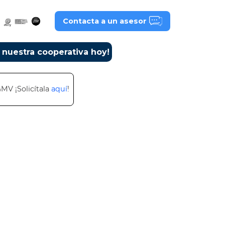
Contacta a un asesor
a nuestra cooperativa hoy!
%MV ¡Solicítala
aquí
!