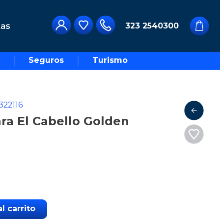
323 2540300
Seguros
Turismo
322116
ra El Cabello Golden
l carrito