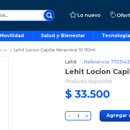
..
Movilidad
Salud y Bienestar
Tecnología
Lehit Locion Capilar Keracrece 10 110ml
ares
Lehit
Referencia
:
7703143
Lehit Locion Capi
Producto disponible
$
33
.
500
Agregar a
－
＋