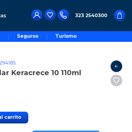
323 2540300
Seguros
Turismo
294185
lar Keracrece 10 110ml
l carrito