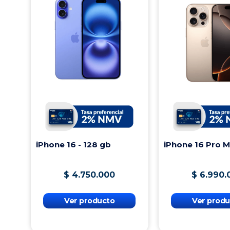
iPhone 16 - 128 gb
iPhone 16 Pro 
$
4
.
750
.
000
$
6
.
990
.
Ver producto
Ver produ