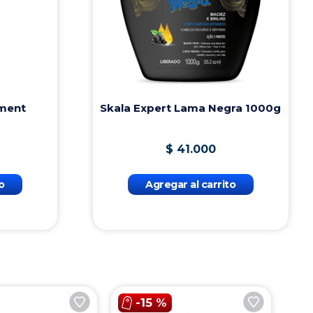
$
164
.
000
$
58
.
Agregar al carrito
Agregar a
-
15 %