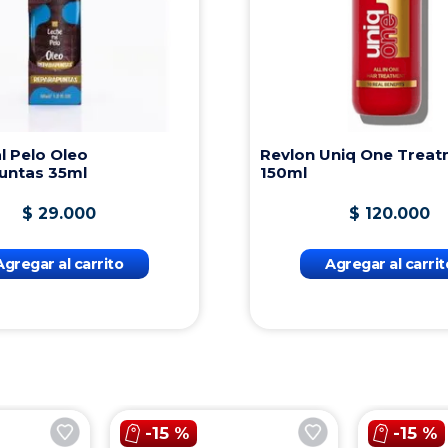
Skala Expert Lama Negra 1000g
$
41
.
000
Agregar al carrito
-
15 %
-
15 %