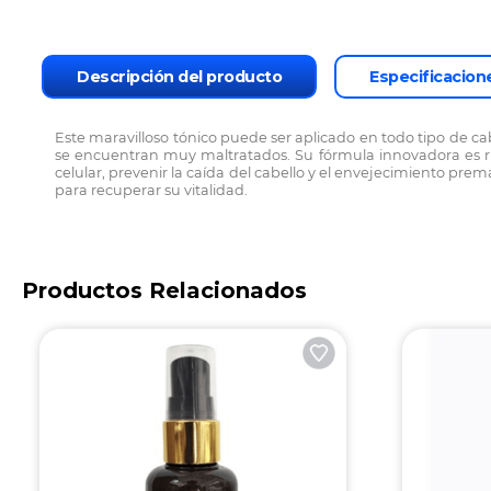
Descripción del producto
Especificacion
Este maravilloso tónico puede ser aplicado en todo tipo de 
se encuentran muy maltratados. Su fórmula innovadora es rica
celular, prevenir la caída del cabello y el envejecimiento prem
para recuperar su vitalidad.
Productos Relacionados