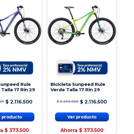
 Sunpeed Rule
Bicicleta Sunpeed Rule
 Talla 17 Rin 29
Verde Talla 17 Rin 29
$
2
.
116
.
500
$
2
.
116
.
500
00
$
2
.
490
.
000
r producto
Ver producto
ra
$
373
.
500
Ahorra
$
373
.
500