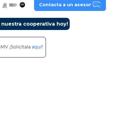
Contacta a un asesor
a nuestra cooperativa hoy!
%MV ¡Solicítala
aquí
!