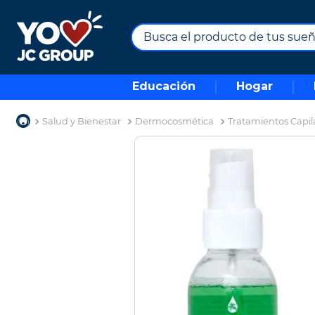
Busca el producto de tus sueños.
TÉRMINOS MÁS BUSCADOS
Educación
Hogar
1
.
combos
2
.
maximuebles
Salud y Bienestar
Dermocosmética
Tratamientos Capil
3
.
moto
4
.
nevera
5
.
celulares
6
.
turismo
7
.
impresora
8
.
cine
9
.
tv
10
.
alexa echo dot 5