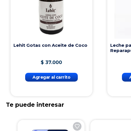
o Oleo
Revlon Uniq One Treatment
 35ml
150ml
29
.
000
$
120
.
000
r al carrito
Agregar al carrito
Te puede interesar