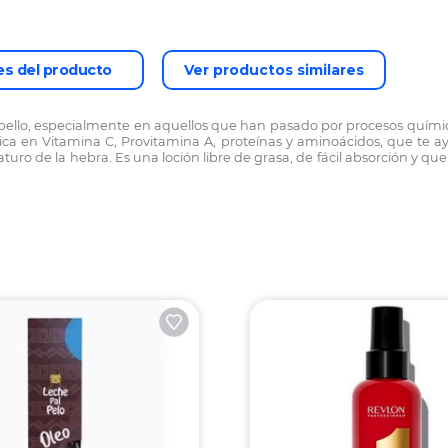
es del producto
Ver productos similares
cabello, especialmente en aquellos que han pasado por procesos quími
 en Vitamina C, Provitamina A, proteínas y aminoácidos, que te ayuda
aturo de la hebra. Es una loción libre de grasa, de fácil absorción y q
Lo
Ar