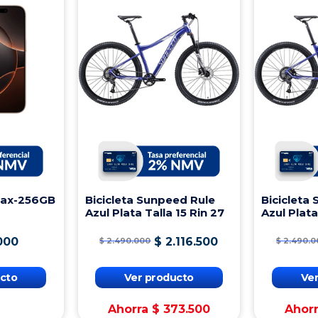
Max-256GB
Bicicleta Sunpeed Rule
Bicicleta
Azul Plata Talla 15 Rin 27
Azul Plata
000
$
2
.
116
.
500
$
2
.
490
.
000
$
2
.
490
.
0
cto
Ver producto
Ve
Ahorra
$
373
.
500
Ahor