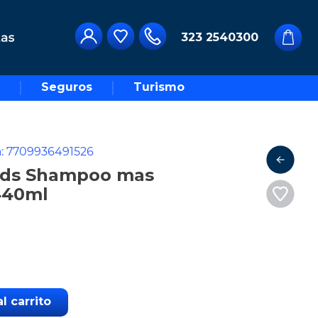
323 2540300
Seguros
Turismo
a
:
7709936491526
Kids Shampoo mas
440ml
l carrito