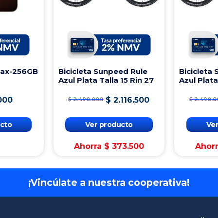
Max-256GB
Bicicleta Sunpeed Rule
Bicicleta
Azul Plata Talla 15 Rin 27
Azul Plata
000
$
2
.
116
.
500
$
2
.
490
.
000
$
2
.
490
.
0
cto
Ver producto
Ve
Ahorra
$
373
.
500
Ahor
¡Vincúlate a nuestra cooperativa!