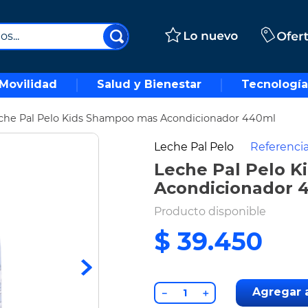
..
Movilidad
Salud y Bienestar
Tecnología
che Pal Pelo Kids Shampoo mas Acondicionador 440ml
Leche Pal Pelo
Referenci
Leche Pal Pelo 
Acondicionador 
Producto disponible
$
39
.
450
Agregar a
－
＋