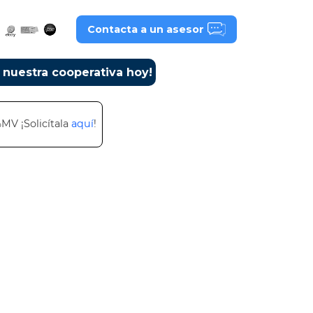
Contacta a un asesor
a nuestra cooperativa hoy!
%MV ¡Solicítala
aquí
!