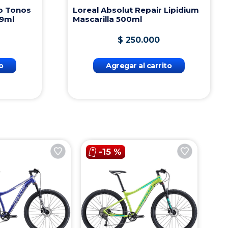
o Tonos
Loreal Absolut Repair Lipidium
39ml
Mascarilla 500ml
$
250
.
000
o
Agregar al carrito
-
15 %