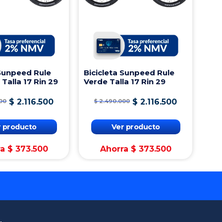
 Sunpeed Rule
Bicicleta Sunpeed Rule
 Talla 17 Rin 29
Verde Talla 17 Rin 29
$
2
.
116
.
500
$
2
.
116
.
500
00
$
2
.
490
.
000
r producto
Ver producto
ra
$
373
.
500
Ahorra
$
373
.
500