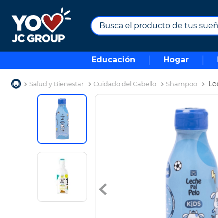
Busca el producto de tus sueños.
TÉRMINOS MÁS BUSCADOS
Educación
Hogar
1
.
combos
2
.
maximuebles
Le
Salud y Bienestar
Cuidado del Cabello
Shampoo
3
.
moto
4
.
nevera
5
.
celulares
6
.
turismo
7
.
impresora
8
.
cine
9
.
tv
10
.
alexa echo dot 5