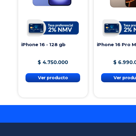
iPhone 16 - 128 gb
iPhone 16 Pro 
$
4
.
750
.
000
$
6
.
990
.
Ver producto
Ver produ