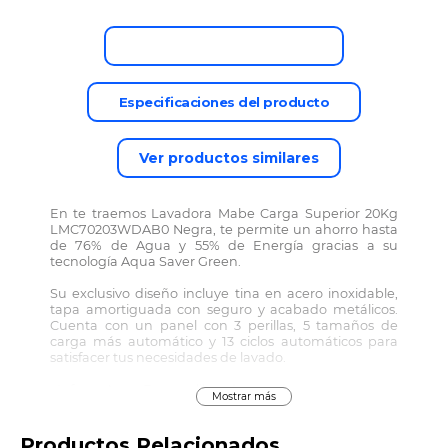
Descripción del producto
Especificaciones del producto
Ver productos similares
En te traemos Lavadora Mabe Carga Superior 20Kg
LMC70203WDAB0 Negra, te permite un ahorro hasta
de 76% de Agua y 55% de Energía gracias a su
tecnología Aqua Saver Green.
Su exclusivo diseño incluye tina en acero inoxidable,
tapa amortiguada con seguro y acabado metálicos.
Cuenta con un panel con 3 perillas, 5 tamaños de
carga más automático y 13 ciclos automáticos para
satisfacer tus necesidades de lavado.
• Infusor Aqua Energy, libre de enredos
Mostrar más
• Despachadores independientes para jabón y otros
• Ciclo Sanitizado que elimina 99,99% de las bacterias
• Tapa amortiguada de cristal con seguro
Productos Relacionados