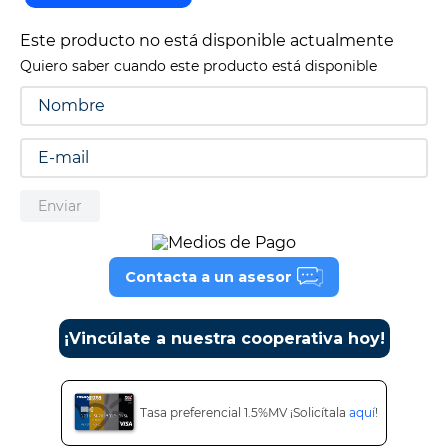
9
.
cine
Este producto no está disponible actualmente
10
.
alexa echo dot 5
Quiero saber cuando este producto está disponible
Enviar
Contacta a un asesor
¡Vincúlate a nuestra cooperativa hoy!
Tasa preferencial 1.5%MV ¡Solicítala
aquí
!