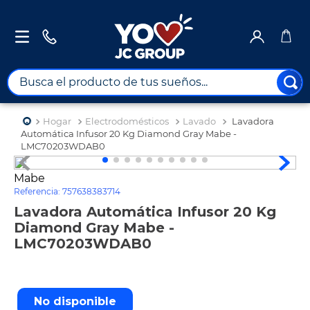
Busca el producto de tus sueños...
TÉRMINOS MÁS BUSCADOS
Hogar
Electrodomésticos
Lavado
Lavadora
1
.
combos
Automática Infusor 20 Kg Diamond Gray Mabe -
LMC70203WDAB0
2
.
maximuebles
Mabe
3
.
moto
Referencia
:
757638383714
4
.
celulares
Lavadora Automática Infusor 20 Kg
Diamond Gray Mabe -
5
.
nevera
LMC70203WDAB0
6
.
turismo
7
.
tv
No disponible
8
.
impresora