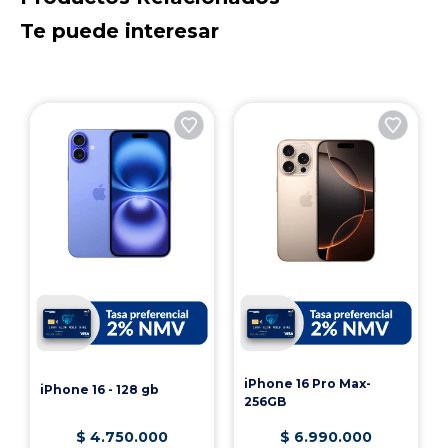
• Black Out Recovery: Recuperación ante falla de
energia
Te puede interesar
iPhone 16 Pro Max-
iPhone 16 - 128 gb
256GB
$
4
.
750
.
000
$
6
.
990
.
000