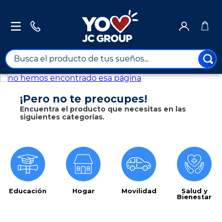
Busca el producto de tus sueños...
TÉRMINOS MÁS BUSCADOS
1
.
combos
¡Pero no te preocupes!
Encuentra el producto que necesitas en las
2
.
maximuebles
siguientes categorías.
3
.
moto
4
.
nevera
5
.
celulares
6
.
turismo
Educación
Hogar
Movilidad
Salud y
Bienestar
7
.
impresora
8
.
cine