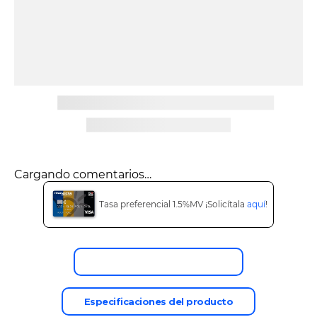
9
.
tv
10
.
alexa echo dot 5
Cargando comentarios…
Tasa preferencial 1.5%MV ¡Solicítala
aquí
!
Descripción del producto
Especificaciones del producto