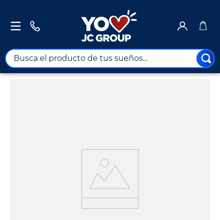
Busca el producto de tus sueños...
TÉRMINOS MÁS BUSCADOS
1
.
combos
2
.
maximuebles
3
.
moto
4
.
nevera
5
.
celulares
6
.
turismo
7
.
impresora
8
.
cine