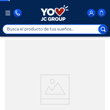
Busca el producto de tus sueños...
TÉRMINOS MÁS BUSCADOS
1
.
combos
2
.
maximuebles
3
.
moto
4
.
nevera
5
.
celulares
6
.
turismo
7
.
impresora
8
.
cine