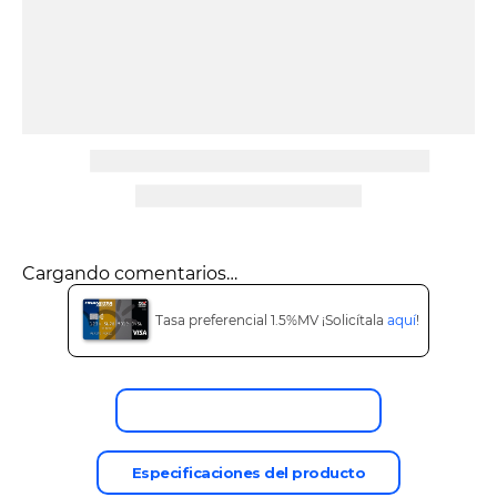
9
.
tv
10
.
alexa echo dot 5
Cargando comentarios…
Tasa preferencial 1.5%MV ¡Solicítala
aquí
!
Descripción del producto
Especificaciones del producto