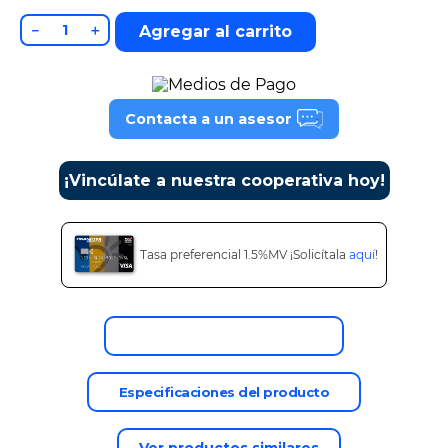
9
.
tv
－
＋
Agregar al carrito
10
.
alexa echo dot 5
Contacta a un asesor
¡Vincúlate a nuestra cooperativa hoy!
Tasa preferencial 1.5%MV ¡Solicítala
aquí
!
Descripción del producto
Especificaciones del producto