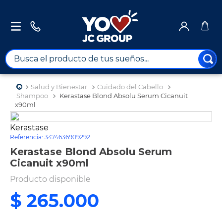
Busca el producto de tus sueños...
TÉRMINOS MÁS BUSCADOS
Salud y Bienestar
Cuidado del Cabello
1
.
combos
Shampoo
Kerastase Blond Absolu Serum Cicanuit
x90ml
2
.
maximuebles
Kerastase
3
.
moto
Referencia
:
3474636909292
4
.
nevera
Kerastase Blond Absolu Serum
Cicanuit x90ml
5
.
celulares
Producto disponible
6
.
turismo
$
265
.
000
7
.
impresora
8
.
cine