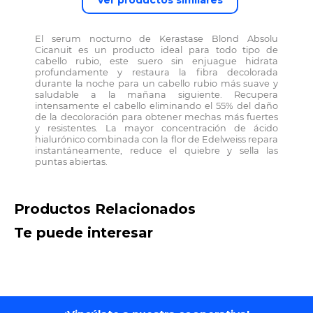
Ver productos similares
El serum nocturno de Kerastase Blond Absolu
Cicanuit es un producto ideal para todo tipo de
cabello rubio, este suero sin enjuague hidrata
profundamente y restaura la fibra decolorada
durante la noche para un cabello rubio más suave y
saludable a la mañana siguiente. Recupera
intensamente el cabello eliminando el 55% del daño
de la decoloración para obtener mechas más fuertes
y resistentes. La mayor concentración de ácido
hialurónico combinada con la flor de Edelweiss repara
instantáneamente, reduce el quiebre y sella las
puntas abiertas.
Productos Relacionados
Recamier
K
Lehit Acondicionador
a
Acondicionador Liss
F
15 En 1
Control 300ml
2