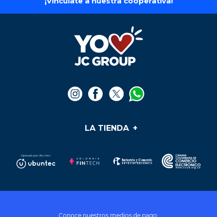
$
33
.
500
$
44
.
500
Agregar al carrito
Agregar al carrito
Te puede interesar
iPhone 16 Pro Max-
iPhone 16 - 128 gb
256GB
$
4
.
750
.
000
$
6
.
990
.
000
Ver producto
Ver producto