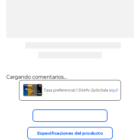
9
.
tv
10
.
alexa echo dot 5
Cargando comentarios…
Tasa preferencial 1.5%MV ¡Solicítala
aquí
!
Descripción del producto
Especificaciones del producto