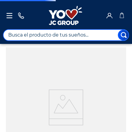
Busca el producto de tus sueños...
TÉRMINOS MÁS BUSCADOS
1
.
combos
2
.
maximuebles
3
.
moto
4
.
nevera
5
.
celulares
6
.
turismo
7
.
impresora
8
.
cine