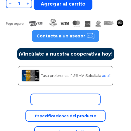
－
＋
Agregar al carrito
9
.
tv
10
.
alexa echo dot 5
Contacta a un asesor
¡Vincúlate a nuestra cooperativa hoy!
Tasa preferencial 1.5%MV ¡Solicítala
aquí
!
Descripción del producto
Especificaciones del producto