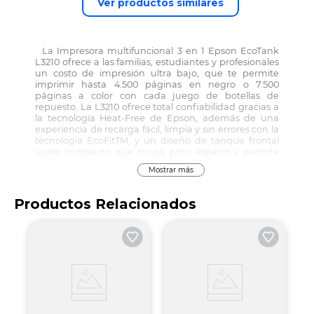
Ver productos similares
La Impresora multifuncional 3 en 1 Epson EcoTank
L3210 ofrece a las familias, estudiantes y profesionales
un costo de impresión ultra bajo, que te permite
imprimir hasta 4.500 páginas en negro o 7.500
páginas a color con cada juego de botellas de
repuesto. La L3210 ofrece total confiabilidad gracias a
la tecnología Heat-Free de Epson, además de una
experiencia de recarga fácil, limpia y sin errores con la
tecnología EcoFitTM, y un diseño de tanque frontal
súper compacto que ocupa poco espacio y permite
verificar fácilmente los niveles de tinta. Con una
Mostrar más
garantía limitada y extendida hasta de 2 años, Epson
lo respalda totalmente para que pueda imprimir sin
cartuchos y sin preocupaciones.
Productos Relacionados