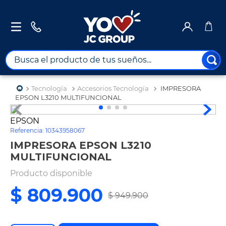
Busca el producto de tus sueños...
TÉRMINOS MÁS BUSCADOS
Tecnología
Accesorios Tecnología
IMPRESORA
1
.
combos
EPSON L3210 MULTIFUNCIONAL
2
.
maximuebles
EPSON
Referencia
:
10343958067
3
.
moto
IMPRESORA EPSON L3210
4
.
nevera
MULTIFUNCIONAL
5
.
celulares
Producto disponible
6
.
turismo
$
809
.
900
$
949
.
900
7
.
impresora
8
.
cine