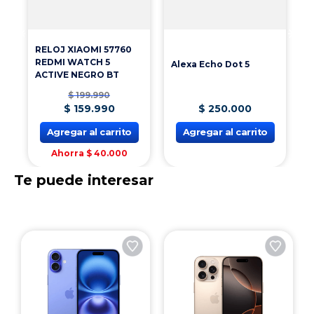
A
RELOJ XIAOMI 57760
REDMI WATCH 5
Alexa Echo Dot 5
ACTIVE NEGRO BT
$
199
.
990
$
159
.
990
$
250
.
000
Agregar al carrito
Agregar al carrito
Ahorra
$
40
.
000
Te puede interesar