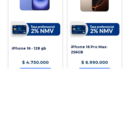
iPhone 16 Pro Max-
iPhone 16 - 128 gb
256GB
$
4
.
750
.
000
$
6
.
990
.
000
Ver producto
Ver producto
¡Vincúlate a nuestra cooperativa!