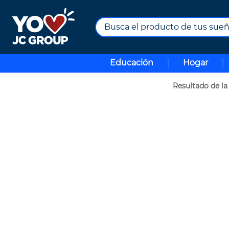
Busca el producto de tus sueños.
TÉRMINOS MÁS BUSCADOS
Educación
Hogar
1
.
combos
2
.
maximuebles
3
.
moto
4
.
nevera
5
.
celulares
6
.
turismo
7
.
impresora
8
.
cine
9
.
tv
10
.
alexa echo dot 5