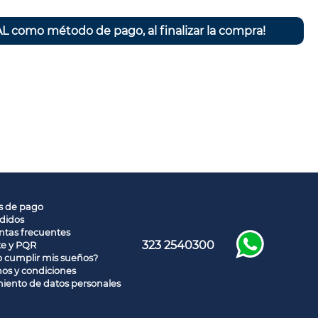
L como método de pago, al finalizar la compra!
s de pago
didos
tas frecuentes
323 2540300
te y PQR
 cumplir mis sueños?
os y condiciones
iento de datos personales