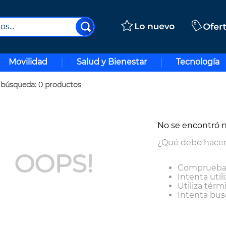
..
Movilidad
Salud y Bienestar
Tecnología
0
productos
No se encontró 
¿Qué debo hace
OOPS!
Comprueba 
Intenta util
Utiliza tér
Intenta bus