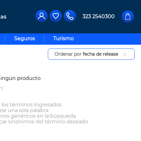
323 2540300
Seguros
Turismo
Ordenar por
fecha de release
ningún producto
r?
los términos ingresados
izar una sola palabra
minos genéricos en la búsqueda
car sinónimos del término deseado