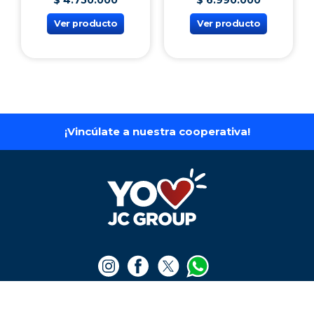
$
4
.
750
.
000
$
6
.
990
.
000
Ver producto
Ver producto
¡Vincúlate a nuestra cooperativa!