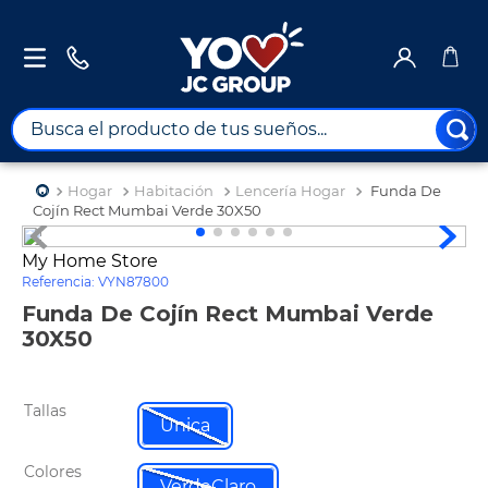
Busca el producto de tus sueños...
TÉRMINOS MÁS BUSCADOS
Hogar
Habitación
Lencería Hogar
Funda De
1
.
combos
Cojín Rect Mumbai Verde 30X50
2
.
maximuebles
My Home Store
Referencia
:
VYN87800
3
.
moto
Funda De Cojín Rect Mumbai Verde
4
.
celulares
30X50
5
.
nevera
6
.
turismo
Tallas
Unica
7
.
tv
Colores
8
.
impresora
VerdeClaro