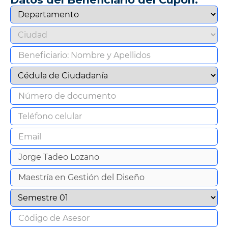
9
.
tv
10
.
alexa echo dot 5