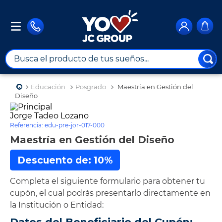
Busca el producto de tus sueños...
TÉRMINOS MÁS BUSCADOS
Educación
Posgrado
Maestría en Gestión del
1
.
combos
Diseño
2
.
maximuebles
Jorge Tadeo Lozano
Referencia
:
edu-pre-jor-017-000
3
.
moto
Maestría en Gestión del Diseño
4
.
nevera
Descuento de: 10%
5
.
celulares
Completa el siguiente formulario para obtener tu
6
.
turismo
cupón, el cual podrás presentarlo directamente en
7
.
impresora
la Institución o Entidad:
8
.
cine
Datos del Beneficiario del Cupón: