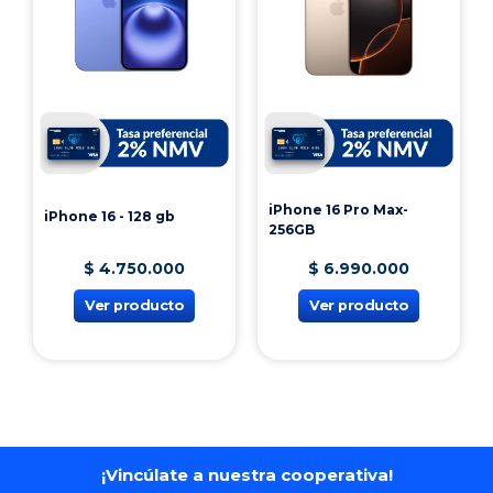
acciones en la dignificación del ser humano,
Obtén tu cupón
Obtén tu cupón
incorporando la gestión como un elemento asociado
a este fin. Se espera que sus egresados continúen
aportando a la construcción de una mejor sociedad, a
través de su participación en diferentes niveles
jerárquicos ya sea desde la generación de políticas y
Te puede interesar
reglamentación en materia de riesgos laborales por
parte de entidades gubernamentales como
Ministerios o Secretarias de Salud, o en las empresas,
las administradores de riesgos laborales o empresas
prestadoras de servicios de salud ocupacional, en las
que se caractericen por su proactividad, su capacidad
analítica, crítica y propositiva, que los convierte en
seres autónomos, líderes y agentes de cambio, así
como la vinculación del programa con proyectos de
impacto local, regional o nacional en materia de
seguridad y salud en el trabajo.
(Información tomada de la página oficial de la
Universidad Jorge Tadeo Lozano)
iPhone 16 Pro Max-