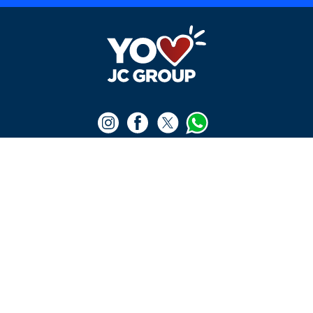
iPhone 16 - 128 gb
256GB
$
4
.
750
.
000
$
6
.
990
.
000
Ver producto
Ver producto
¡Vincúlate a nuestra cooperativa!