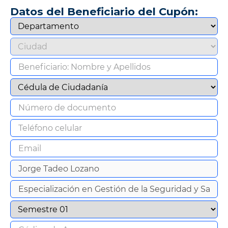
Datos del Beneficiario del Cupón:
9
.
cine
10
.
alexa echo dot 5