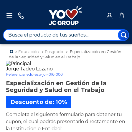
Busca el producto de tus sueños...
TÉRMINOS MÁS BUSCADOS
Educación
Posgrado
Especialización en Gestión
1
.
combos
de la Seguridad y Salud en el Trabajo
2
.
maximuebles
Jorge Tadeo Lozano
Referencia
:
edu-esp-jor-016-000
3
.
moto
Especialización en Gestión de la
4
.
celulares
Seguridad y Salud en el Trabajo
5
.
nevera
Descuento de: 10%
6
.
turismo
Completa el siguiente formulario para obtener tu
7
.
tv
cupón, el cual podrás presentarlo directamente en
8
.
impresora
la Institución o Entidad: