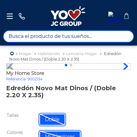
Busca el producto de tus sueños...
TÉRMINOS MÁS BUSCADOS
Hogar
Habitación
Lencería Hogar
Edredón
1
.
combos
Novo Mat Dinos / (Doble 2.20 X 2.35)
2
.
maximuebles
My Home Store
Referencia
:
9002134
3
.
moto
Edredón Novo Mat Dinos / (Doble
4
.
celulares
2.20 X 2.35)
5
.
nevera
6
.
turismo
Tallas
Doble
7
.
tv
Colores
8
.
impresora
Multicolores