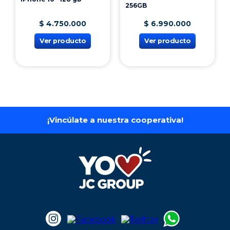
256GB
$
4
.
750
.
000
$
6
.
990
.
000
Ver producto
Ver producto
¡Vincúlate a nuestra cooperativa!