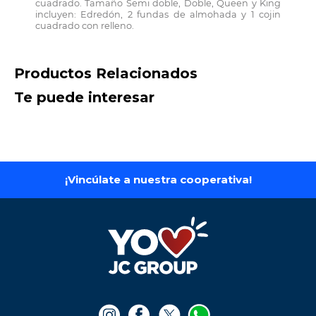
cuadrado. Tamaño Semi doble, Doble, Queen y King
incluyen: Edredón, 2 fundas de almohada y 1 cojin
cuadrado con relleno.
Productos Relacionados
Te puede interesar
iPhone 16 Pro Max-
iPhone 16 - 128 gb
256GB
$
4
.
750
.
000
$
6
.
990
.
000
Ver producto
Ver producto