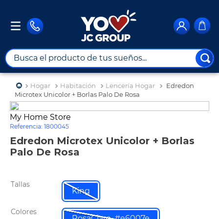
Busca el producto de tus sueños...
TÉRMINOS MÁS BUSCADOS
Hogar
Habitación
Lencería Hogar
Edredon
1
.
combos
Microtex Unicolor + Borlas Palo De Rosa
2
.
maximuebles
My Home Store
Referencia
:
1800045
3
.
moto
Edredon Microtex Unicolor + Borlas
4
.
nevera
Palo De Rosa
5
.
celulares
6
.
turismo
Tallas
King
7
.
impresora
Colores
8
.
cine
RosaClaro_#e6007e