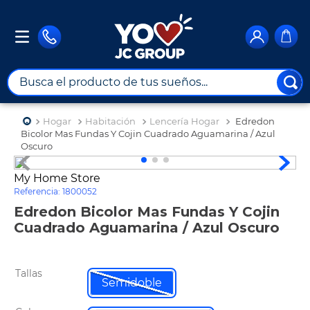
Busca el producto de tus sueños...
TÉRMINOS MÁS BUSCADOS
Hogar
Habitación
Lencería Hogar
Edredon
1
.
combos
Bicolor Mas Fundas Y Cojin Cuadrado Aguamarina / Azul
Oscuro
2
.
moto
My Home Store
3
.
maximuebles
Referencia
:
1800052
4
.
nevera
Edredon Bicolor Mas Fundas Y Cojin
Cuadrado Aguamarina / Azul Oscuro
5
.
celulares
6
.
turismo
Tallas
7
.
cine
Semidoble
8
.
impresora