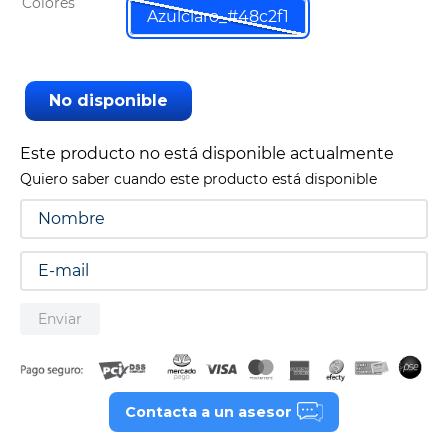
Colores
Azulclaro_#48c2f1
9
.
tv
10
.
alexa echo dot 5
No disponible
Este producto no está disponible actualmente
Quiero saber cuando este producto está disponible
Enviar
Contacta a un asesor