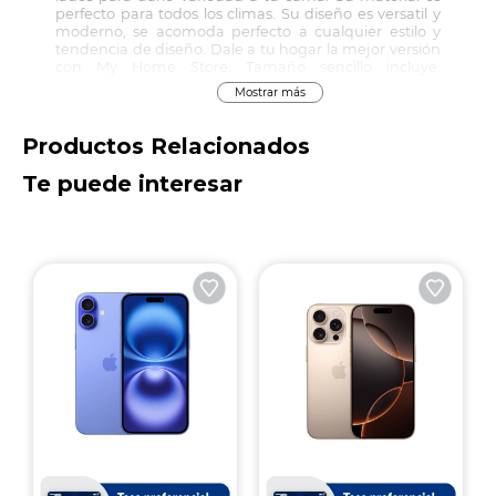
perfecto para todos los climas. Su diseño es versatil y
moderno, se acomoda perfecto a cualquier estilo y
tendencia de diseño. Dale a tu hogar la mejor versión
con My Home Store. Tamaño sencillo incluye:
Edredón, 1 funda y 1 cojín cuadrado. Tamaño Semi
Mostrar más
doble, Doble, Queen y King incluyen: Edredón, 2
fundas de almohada y 1 cojin cuadrado con relleno.
Productos Relacionados
Te puede interesar