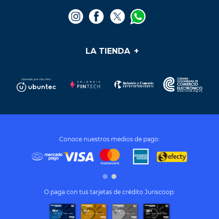
LA TIENDA
+
Medios de pago
Mis pedidos
Preguntas frecuentes
Soporte y PQR
¿Cómo cumplir mis sueños?
Términos y condiciones
Conoce nuestros medios de pago:
Tratamiento de datos personales
O paga con tus tarjetas de crédito Juriscoop: