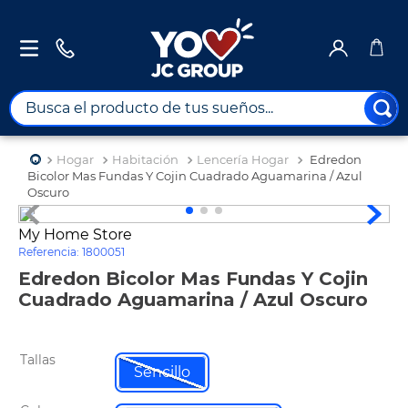
Busca el producto de tus sueños...
TÉRMINOS MÁS BUSCADOS
Hogar
Habitación
Lencería Hogar
Edredon
1
.
combos
Bicolor Mas Fundas Y Cojin Cuadrado Aguamarina / Azul
Oscuro
2
.
maximuebles
My Home Store
3
.
moto
Referencia
:
1800051
4
.
nevera
Edredon Bicolor Mas Fundas Y Cojin
Cuadrado Aguamarina / Azul Oscuro
5
.
celulares
6
.
turismo
Tallas
7
.
impresora
Sencillo
8
.
cine