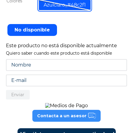
Colores
Azulclaro_#48c2f1
9
.
tv
10
.
alexa echo dot 5
No disponible
Este producto no está disponible actualmente
Quiero saber cuando este producto está disponible
Enviar
Contacta a un asesor