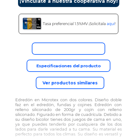
¡Vincúlate a nuestra cooperativa hoy!
Tasa preferencial 1.5%MV ¡Solicítala
aquí
!
Descripción del producto
Especificaciones del producto
Ver productos similares
Edredón en Microtex con dos colores. Diseño doble
faz en el edredón, fundas y cojines. Edredón con
relleno siliconado de 200gr y cojín con relleno
siliconado. Figurado en forma de cuadrícula. Debido a
su diseño bicolor tienes dos juegos de cama en uno,
ya que puedes tenderlo por cualquiera de los dos
lados para darle variedad a tu cama. Su material es
perfecto para todos los climas. Su diseño es versatil y