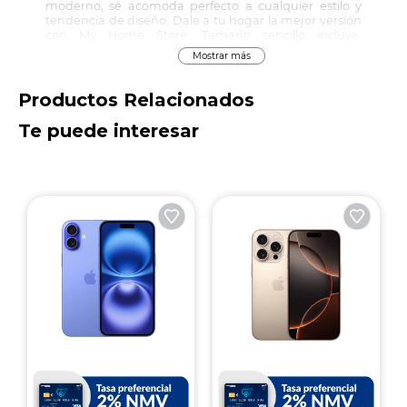
moderno, se acomoda perfecto a cualquier estilo y
tendencia de diseño. Dale a tu hogar la mejor versión
con My Home Store. Tamaño sencillo incluye:
Edredón, 1 funda y 1 cojín cuadrado. Tamaño Semi
Mostrar más
doble, Doble, Queen y King incluyen: Edredón, 2
fundas de almohada y 1 cojin cuadrado con relleno.
Productos Relacionados
Te puede interesar